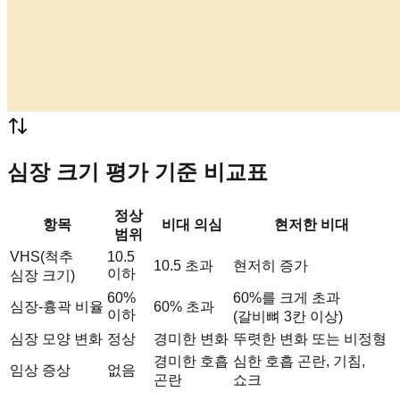
심장 크기 평가 기준 비교표
정상
항목
비대 의심
현저한 비대
범위
VHS(척추
10.5
10.5 초과
현저히 증가
이하
심장 크기)
60%
60%를 크게 초과
심장-흉곽 비율
60% 초과
이하
(갈비뼈 3칸 이상)
심장 모양 변화
정상
경미한 변화
뚜렷한 변화 또는 비정형
경미한 호흡
심한 호흡 곤란, 기침,
임상 증상
없음
곤란
쇼크