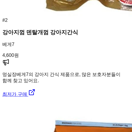
#
2
강아지껌 덴탈개껌 강아지간식
베게7
4,600
원
멍실장
베게7의 강아지 간식 제품으로, 많은 보호자분들이
함께 찾고 있어요.
최저가 구매