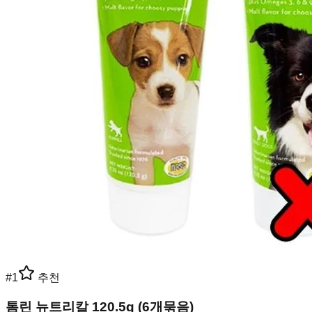
#
1
추천
톰린 뉴트리칼 120.5g (6개묶음)