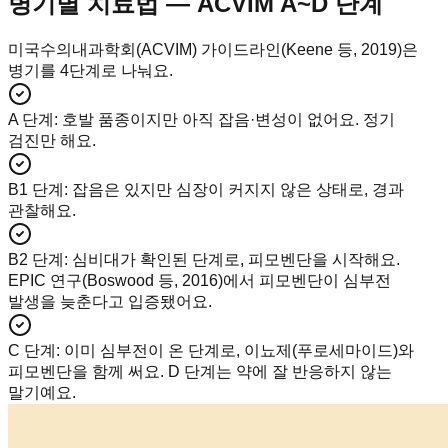
병기별 치료법 — ACVIM A~D 단계
미국수의내과학회(ACVIM) 가이드라인(Keene 등, 2019)은
병기를 4단계로 나눠요.
A 단계
:
호발 품종이지만 아직 잡음·변성이 없어요. 정기
검진만 해요.
B1 단계
:
잡음은 있지만 심장이 커지지 않은 상태로, 경과
관찰해요.
B2 단계
:
심비대가 확인된 단계로, 피모벤단을 시작해요.
EPIC 연구(Boswood 등, 2016)에서 피모벤단이 심부전
발생을 늦춘다고 입증됐어요.
C 단계
:
이미 심부전이 온 단계로, 이뇨제(푸로세마이드)와
피모벤단을 함께 써요. D 단계는 약에 잘 반응하지 않는
말기예요.