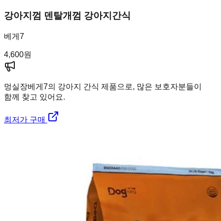
강아지껌 덴탈개껌 강아지간식
베게7
4,600
원
멍실장
베게7의 강아지 간식 제품으로, 많은 보호자분들이
함께 찾고 있어요.
최저가 구매