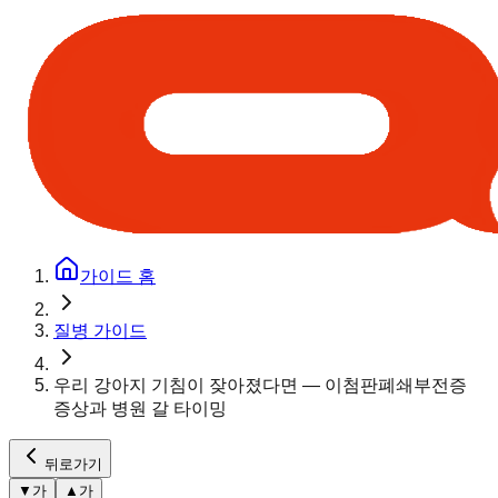
가이드 홈
질병 가이드
우리 강아지 기침이 잦아졌다면 — 이첨판폐쇄부전증
증상과 병원 갈 타이밍
뒤로가기
▼
가
▲
가