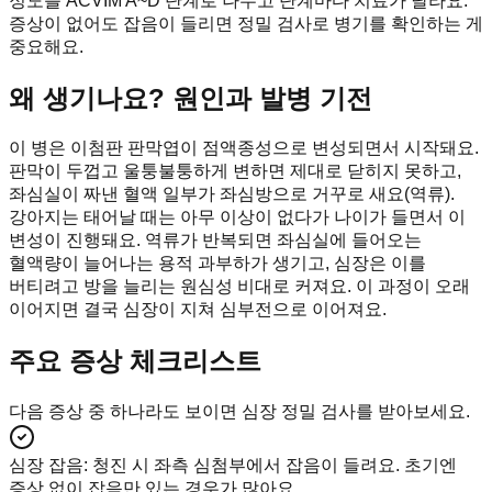
정도를 ACVIM A~D 단계로 나누고 단계마다 치료가 달라요.
증상이 없어도 잡음이 들리면 정밀 검사로 병기를 확인하는 게
중요해요.
왜 생기나요? 원인과 발병 기전
이 병은 이첨판 판막엽이 점액종성으로 변성되면서 시작돼요.
판막이 두껍고 울퉁불퉁하게 변하면 제대로 닫히지 못하고,
좌심실이 짜낸 혈액 일부가 좌심방으로 거꾸로 새요(역류).
강아지는 태어날 때는 아무 이상이 없다가 나이가 들면서 이
변성이 진행돼요. 역류가 반복되면 좌심실에 들어오는
혈액량이 늘어나는 용적 과부하가 생기고, 심장은 이를
버티려고 방을 늘리는 원심성 비대로 커져요. 이 과정이 오래
이어지면 결국 심장이 지쳐 심부전으로 이어져요.
주요 증상 체크리스트
다음 증상 중 하나라도 보이면 심장 정밀 검사를 받아보세요.
심장 잡음
:
청진 시 좌측 심첨부에서 잡음이 들려요. 초기엔
증상 없이 잡음만 있는 경우가 많아요.