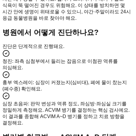
식욕이 뚝 떨어진 경우도 위험해요. 이 상태를 방치하면 몇
시간 안에 생명이 위태로울 수 있으니, 야간·주말이라도 24시
응급 동물병원을 바로 찾아야 해요.
병원에서 어떻게 진단하나요?
진단은 단계적으로 진행돼요.
청진
:
좌측 심첨부에서 들리는 잡음으로 이첨판 역류를
의심해요.
흉부 엑스레이
:
심장이 커졌는지(심비대), 폐에 물이 찼는지
(폐수종) 확인해요.
심장 초음파
:
판막 변성과 역류 정도, 좌심방·좌심실 크기를
정밀하게 측정해요. ACVIM 병기를 결정하는 핵심 검사예요.
이 결과를 종합해 ACVIM A~D 병기를 정하고 치료 방향을
결정해요.