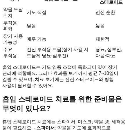
스테로이드
약물 도달
기도 직접
전신 순환
위치
부작용
낮음
높음
위험
장기 사용
매우 가능
제한적
가능성
주요
전신 부작용 드묾(장기 사용 시
당뇨, 심부전,
부작용
드물게 당뇨·심부전)
다음·다뇨
흡입 스테로이드는 기도 염증 조절에 특화되어 있어 장기
관리에 적합해요. 그러나 효과를 보기까지 평균 7~10일이
걸릴 수 있으며, 치료 초기에는 전신 스테로이드와 병행
사용이 필요할 수 있어요.
흡입 스테로이드 치료를 위한 준비물은
무엇이 있나요?
흡입 스테로이드 치료에는 스파이서, 마스크, 약물 병, 세척용
물이 필요해요. -
스파이서
: 약물을 기도에 효과적으로