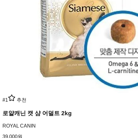
#
1
추천
로얄캐닌 캣 샴 어덜트 2kg
ROYAL CANIN
39,000
원