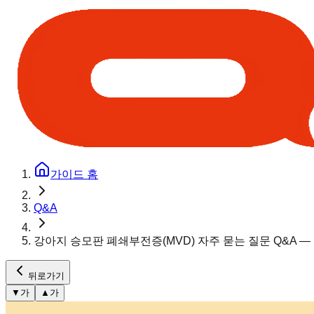
가이드 홈
Q&A
강아지 승모판 폐쇄부전증(MVD) 자주 묻는 질문 Q&A —
뒤로가기
▼
가
▲
가