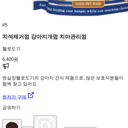
#
5
치석제거껌 강아지개껌 치아관리껌
헬로도기
6,400
원
멍실장
헬로도기의 강아지 간식 제품으로, 많은 보호자분들이
함께 찾고 있어요.
최저가 구매
공유하기