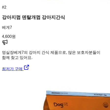
#
2
강아지껌 덴탈개껌 강아지간식
베게7
4,600
원
멍실장
베게7의 강아지 간식 제품으로, 많은 보호자분들이
함께 찾고 있어요.
최저가 구매