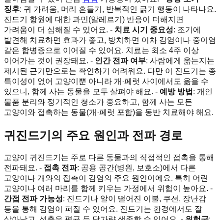
징후
: 귀 가려움, 머리 흔들기, 반복적인 긁기 행동이 나타나요.
진드기 항원에 대한 과민(알레르기) 반응이 더해지면
가려움이 더 심해질 수 있어요. -
치료 시기 중요성
: 조기에
발견해 치료하면 효과가 좋고, 방치하면 이차 감염이나 중이염
같은 합병증으로 이어질 수 있어요. 치료는 최소 4주 이상
이어가는 것이 권장돼요. -
인간 전파 여부
: 사람에게 옮는지는
제시된 근거만으로는 확인하기 어려워요. 다만 이 진드기는 종
특이성이 없어 고양이뿐 아니라 개·페럿 사이에서도 옮을 수
있으니, 함께 사는 동물을 모두 살펴야 해요. -
예방 방법
: 개인
물품 분리와 정기적인 청소가 중요하고, 함께 사는 모든
고양이와 접촉하는 동물(개·페럿 포함)을 동반 치료해야 해요.
귀진드기의 주요 원인과 전파 경로
고양이 귀진드기는 주로 다른 동물과의 직접적인 접촉을 통해
전파돼요. -
접촉 전파
: 공용 공간(병원, 보호소)에서 다른
고양이나 개와의 접촉이 감염의 주요 원인이에요. 특히 어린
고양이나 여러 마리를 함께 키우는 가정에서 위험이 높아요. -
간접 전파 가능성
: 진드기나 알이 떨어진 이불, 쿠션, 장난감
등을 통해 감염이 퍼질 수 있어요. 진드기는 환경에서도 잘
살아남고, 성충은 평균 두 달가량 생존할 수 있어요. -
위험군
: