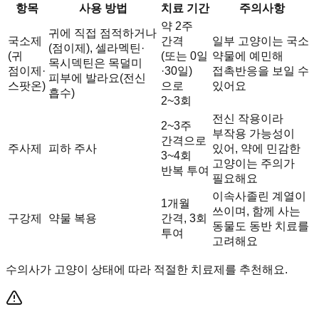
항목
사용 방법
치료 기간
주의사항
약 2주
귀에 직접 점적하거나
국소제
간격
일부 고양이는 국소
(점이제), 셀라멕틴·
(귀
(또는 0일
약물에 예민해
목시덱틴은 목덜미
점이제·
·30일)
접촉반응을 보일 수
피부에 발라요(전신
스팟온)
으로
있어요
흡수)
2~3회
전신 작용이라
2~3주
부작용 가능성이
간격으로
주사제
피하 주사
있어, 약에 민감한
3~4회
고양이는 주의가
반복 투여
필요해요
이속사졸린 계열이
1개월
쓰이며, 함께 사는
구강제
약물 복용
간격, 3회
동물도 동반 치료를
투여
고려해요
수의사가 고양이 상태에 따라 적절한 치료제를 추천해요.