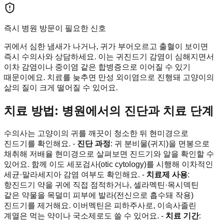
즉시 병원 방문이 필요한 신호
귀에서 심한 냄새가 나거나, 귀가 부어오르고 출혈이 보이면
즉시 수의사와 상담하세요. 이는 귀진드기 감염이 심해지면서
이차 감염이나 중이염 같은 합병증으로 이어질 수 있기
때문이에요. 치료를 늦추면 만성 외이염으로 진행돼 고양이의
삶의 질이 크게 떨어질 수 있어요.
치료 방법: 병원에서의 진단과 치료 단계
수의사는 고양이의 귀를 깨끗이 청소한 뒤 현미경으로
진드기를 확인해요. -
진단 과정
: 귀 분비물(귀지)을 면봉으로
채취해 저배율 현미경으로 살펴보면 진드기와 알을 확인할 수
있어요. 함께 이도 세포검사(otic cytology)를 시행해 이차적인
세균·말라세지아 감염 여부도 확인해요. -
치료제 사용
:
항진드기 약을 귀에 직접 점적하거나, 셀라멕틴·목시덱틴
같은 약물을 목덜미 피부에 발라(전신으로 흡수돼 작용)
진드기를 제거해요. 이버멕틴은 피하주사로, 이속사졸린
계열은 먹는 약이나 국소제로도 쓸 수 있어요. -
치료 기간
: