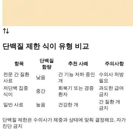
단백질 제한 식이 유형 비교
단백질
항목
추천 사례
주의사항
함량
전문 간 질환
간 기능 저하 중인
수의사 처방
낮음
사료
개
필요
저단백 집중
회복기 또는 경증
과도한 급여
중간
식이
환자
금지
간 질환 개
일반 사료
높음
건강한 개
금지
단백질 제한은 수의사가 체중과 상태에 맞춰 결정해요. 자가
진단 금지