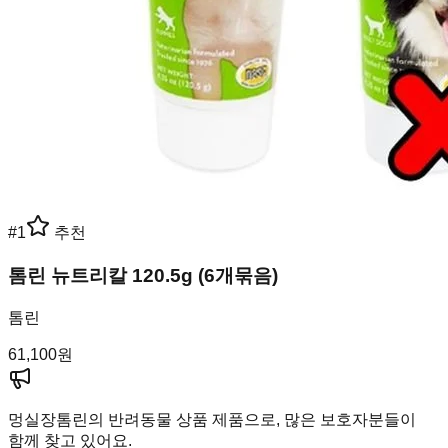
#
1
추천
톰린 뉴트리칼 120.5g (6개묶음)
톰린
61,100
원
멍실장
톰린의 반려동물 상품 제품으로, 많은 보호자분들이
함께 찾고 있어요.