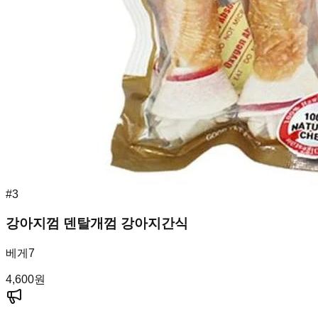
#
3
강아지껌 덴탈개껌 강아지간식
베게7
4,600
원