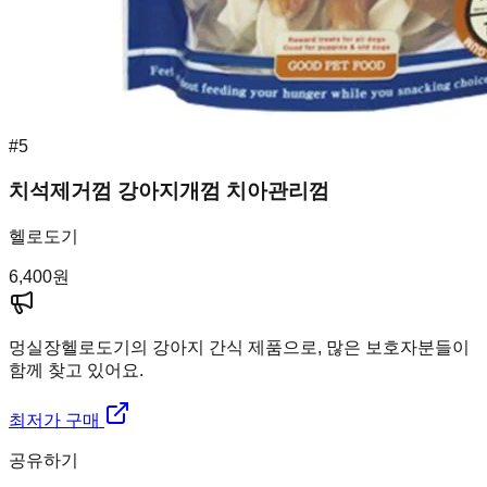
#
5
치석제거껌 강아지개껌 치아관리껌
헬로도기
6,400
원
멍실장
헬로도기의 강아지 간식 제품으로, 많은 보호자분들이
함께 찾고 있어요.
최저가 구매
공유하기