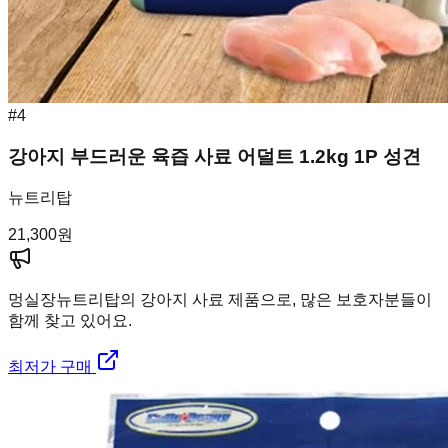
#
4
강아지 부드러운 육즙 사료 어덜트 1.2kg 1P 성견
뉴트리탑
21,300
원
멍실장
뉴트리탑의 강아지 사료 제품으로, 많은 보호자분들이
함께 찾고 있어요.
최저가 구매