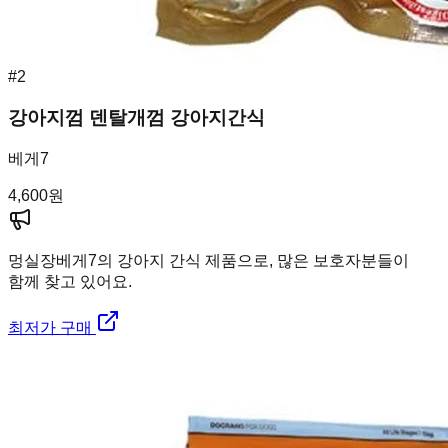
#
2
강아지껌 덴탈개껌 강아지간식
베게7
4,600
원
멍실장
베게7의 강아지 간식 제품으로, 많은 보호자분들이
함께 찾고 있어요.
최저가 구매