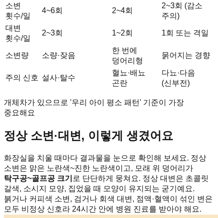
소변
2~3회 (감소
4~6회
2~4회
횟수/일
주의)
대변
2~3회
1~2회
1회 또는 격일
횟수/일
한 번에
소변량
소량·잦음
묽어지는 경향
덩어리형
혈뇨·배뇨
다뇨·다음
주의 신호
설사·탈수
곤란
(신부전)
개체차가 있으므로 '우리 아이 평소 패턴' 기준이 가장
중요해요
정상 소변·대변, 이렇게 생겼어요
화장실을 치울 때마다 결과물을 눈으로 확인해 보세요. 정상
소변은 맑은 노란색~진한 노란색이고, 모래 위 덩어리가
탁구공~골프공 크기
로 단단하게 뭉쳐요. 정상 대변은 초콜릿
갈색, 소시지 모양, 집었을 때 모양이 유지되는 굳기예요.
붉거나 커피색 소변, 검거나 회색 대변, 점액·혈액이 섞인 변은
모두 비정상 신호라 24시간 안에 병원 진료를 받아야 해요.