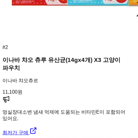
#
2
이나바 챠오 츄루 유산균(14gx4개) X3 고양이
파우치
이나바 챠오츄르
11,100
원
멍실장
대소변 냄새 억제에 도움되는 비타민E이 포함되어
있어요.
최저가 구매