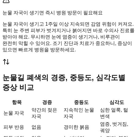
눈물 자국이 생기면 즉시 병원 방문이 필요해요
눈물 자국이 생기고 1주일 이상 지속되면 감염 위험이 커져요.
특히 눈 주변 피부가 벗겨지거나 붉어지면 바로 수의사 진료를
받아야 해요. 무시하면 눈에 염증이 생기거나, 비루관이
완전히 막힐 수 있어요. 조기 진단과 치료가 중요하니, 증상이
있으면 빠르게 병원을 방문하세요.
눈물길 폐색의 경증, 중등도, 심각도별
증상 비교
항목
경증
중등도
심각도
약간의 젖은
지속적인 눈물
심한 얼룩, 털
눈물 자국
자국
자국
변색
염증, 벗겨짐,
피부 반응
없음
경미한 붉음
궤양