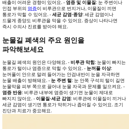
배출이 어려운 경향이 있어요. -
염증 및 이물질
: 눈 주변이나
인접 부위의
염증
이 비루관으로 번지거나, 이물질이 끼면
통로가 막힐 수 있어요. -
세균 감염·종양
: 세균 감염이나
드물게 종양도 비루관을 막을 수 있어요. 증상이 나타나면
즉시 수의사 진료를 받아야 해요.
눈물길 폐색의 주요 원인을
파악해보세요
눈물길 폐색의 원인은 다양해요. -
비루관 막힘
: 눈물이 빠지는
통로가 털이나 염증으로 막힐 수 있어요. -
눈꺼풀 이상
:
눈꺼풀이 안으로 말려 들어가는 안검내반이 눈을 자극하면
눈물 배출이 방해돼요. -
눈 주변 털
: 눈 안쪽 구석의 털이 길면
눈물막을 피부 쪽으로 끌어내 눈물 자국과 문제를 일으켜요. -
염증 반응
: 비루관 내부에 염증이 생기면 눈물이 제대로
빠지지 않아요. -
이물질·세균 감염
: 비루관에 이물질이 끼거나
세균 감염이 생기면 통로가 막히거나 좁아질 수 있어요. 조기
진단과 치료가 중요해요.