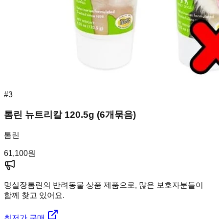
#
3
톰린 뉴트리칼 120.5g (6개묶음)
톰린
61,100
원
멍실장
톰린의 반려동물 상품 제품으로, 많은 보호자분들이
함께 찾고 있어요.
최저가 구매