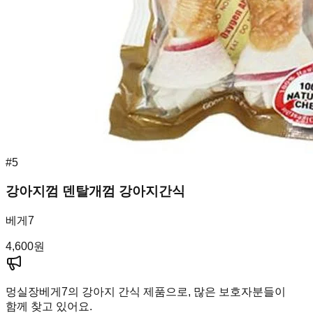
#
5
강아지껌 덴탈개껌 강아지간식
베게7
4,600
원
멍실장
베게7의 강아지 간식 제품으로, 많은 보호자분들이
함께 찾고 있어요.