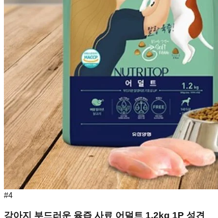
#
4
강아지 부드러운 육즙 사료 어덜트 1.2kg 1P 성견