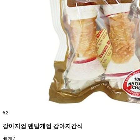
#
2
강아지껌 덴탈개껌 강아지간식
베게7