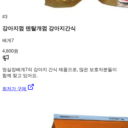
#
3
강아지껌 덴탈개껌 강아지간식
베게7
4,600
원
멍실장
베게7의 강아지 간식 제품으로, 많은 보호자분들이
함께 찾고 있어요.
최저가 구매