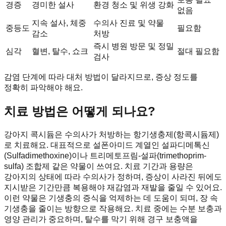
경증
경미한 설사
환경 청소 및 위생 강화
없음
지속 설사, 체중
수의사 진료 및 약물
중등도
필요함
감소
처방
즉시 병원 방문 및 정밀
심각
혈변, 탈수, 쇼크
절대 필요함
검사
감염 단계에 따라 대처 방법이 달라지므로, 증상 정도를
정확히 파악해야 해요.
치료 방법은 어떻게 되나요?
강아지 콕시듐은 수의사가 처방하는 항기생충제(항콕시듐제)
로 치료해요. 대표적으로 설폰아미드 계열인 설파디메톡신
(Sulfadimethoxine)이나 트리메토프림-설파(trimethoprim-
sulfa) 조합제 같은 약물이 쓰여요. 치료 기간과 용량은
강아지의 상태에 따라 수의사가 정하며, 증상이 사라진 뒤에도
지시받은 기간만큼 복용해야 재감염과 재발을 줄일 수 있어요.
이런 약물은 기생충의 증식을 억제하는 데 도움이 되며, 장 속
기생충을 줄이는 방향으로 작용해요. 치료 중에는 수분 보충과
영양 관리가 중요하며, 탈수를 막기 위해 경구 보충액을