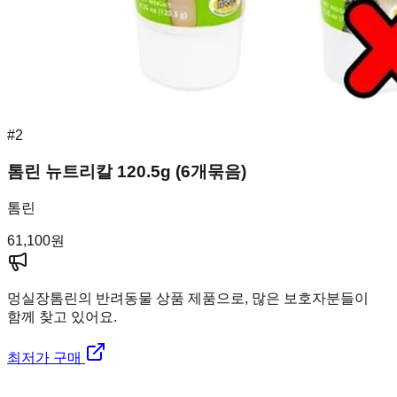
#
2
톰린 뉴트리칼 120.5g (6개묶음)
톰린
61,100
원
멍실장
톰린의 반려동물 상품 제품으로, 많은 보호자분들이
함께 찾고 있어요.
최저가 구매