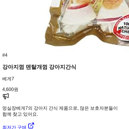
#
4
강아지껌 덴탈개껌 강아지간식
베게7
4,600
원
멍실장
베게7의 강아지 간식 제품으로, 많은 보호자분들이
함께 찾고 있어요.
최저가 구매