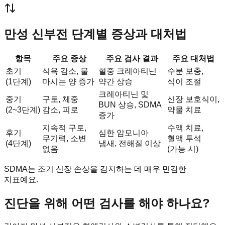
만성 신부전 단계별 증상과 대처법
항목
주요 증상
주요 검사 결과
주요 대처법
초기
식욕 감소, 물
혈중 크레아티닌
수분 보충,
(1단계)
마시는 양 증가
약간 상승
식이 조절
크레아티닌 및
중기
구토, 체중
신장 보호식이,
BUN 상승, SDMA
(2~3단계)
감소, 피로
약물 치료
증가
지속적 구토,
수액 치료,
후기
심한 암모니아
무기력, 소변
혈액 투석
(4단계)
냄새, 전해질 이상
없음
(가능 시)
SDMA는 조기 신장 손상을 감지하는 데 매우 민감한
지표예요.
진단을 위해 어떤 검사를 해야 하나요?