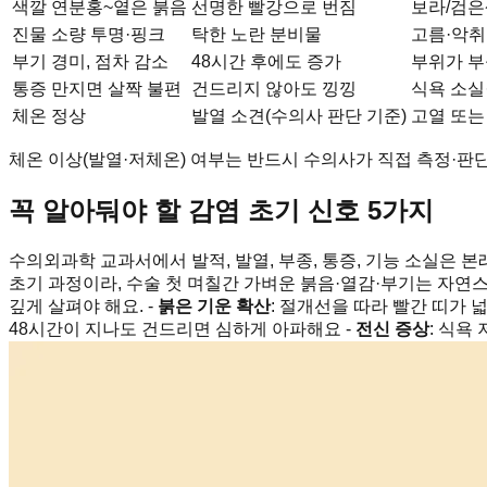
색깔
연분홍~옅은 붉음
선명한 빨강으로 번짐
보라/검은
진물
소량 투명·핑크
탁한 노란 분비물
고름·악취
부기
경미, 점차 감소
48시간 후에도 증가
부위가 부
통증
만지면 살짝 불편
건드리지 않아도 낑낑
식욕 소실
체온
정상
발열 소견(수의사 판단 기준)
고열 또는
체온 이상(발열·저체온) 여부는 반드시 수의사가 직접 측정·판
꼭 알아둬야 할 감염 초기 신호 5가지
수의외과학 교과서에서 발적, 발열, 부종, 통증, 기능 소실은 
초기 과정이라, 수술 첫 며칠간 가벼운 붉음·열감·부기는 자연
깊게 살펴야 해요. -
붉은 기운 확산
: 절개선을 따라 빨간 띠가 
48시간이 지나도 건드리면 심하게 아파해요 -
전신 증상
: 식욕