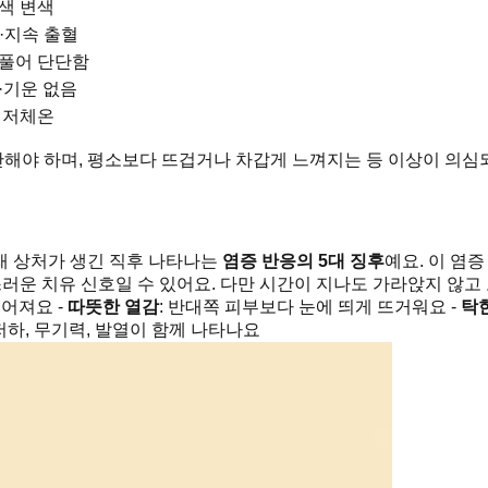
색 변색
·지속 출혈
풀어 단단함
·기운 없음
 저체온
단해야 하며, 평소보다 뜨겁거나 차갑게 느껴지는 등 이상이 의심
본래 상처가 생긴 직후 나타나는
염증 반응의 5대 징후
예요. 이 염
스러운 치유 신호일 수 있어요. 다만 시간이 지나도 가라앉지 않고
넓어져요 -
따뜻한 열감
: 반대쪽 피부보다 눈에 띄게 뜨거워요 -
탁
 저하, 무기력, 발열이 함께 나타나요