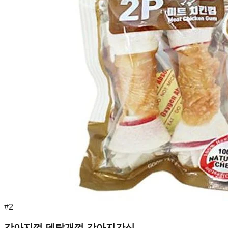
#
2
강아지껌 덴탈개껌 강아지간식