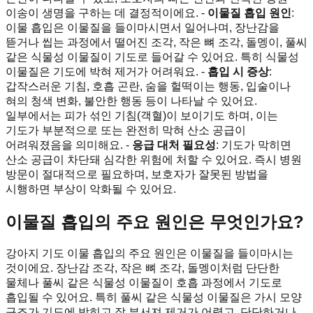
이송이 생명을 구하는 데 결정적이에요. -
이물질 흡입 원인
:
이물 흡입은 이물질을 들이마시면서 일어나며, 장난감을
뜯거나 씹는 과정에서 떨어진 조각, 작은 뼈 조각, 돌멩이, 풀씨
같은 식물성 이물질이 기도로 들어갈 수 있어요. 특히 식물성
이물질은 기도에 박혀 제거가 어려워요. -
흡입 시 증상
:
갑작스러운 기침, 호흡 곤란, 숨을 헐떡이는 행동, 입술이나
혀의 청색 변화, 불안한 행동 등이 나타날 수 있어요.
일부에서는 피가 섞인 기침(객혈)이 보이기도 하며, 이는
기도가 부분적으로 또는 완전히 막혀 산소 공급이
어려워졌음을 의미해요. -
응급 대처 필요성
: 기도가 막히면
산소 공급이 차단돼 심각한 위험에 처할 수 있어요. 즉시 병원
방문이 절대적으로 필요하며, 보호자가 잘못된 방법을
시행하면 부상이 악화될 수 있어요.
이물질 흡입의 주요 원인은 무엇인가요?
강아지 기도 이물 흡입의 주요 원인은 이물질을 들이마시는
것이에요. 장난감 조각, 작은 뼈 조각, 돌멩이처럼 단단한
물체나 풀씨 같은 식물성 이물질이 호흡 과정에서 기도로
흡입될 수 있어요. 특히 풀씨 같은 식물성 이물질은 가시 모양
구조가 기도에 박히고 잘 부서져 제거가 어렵고, 단단하거나