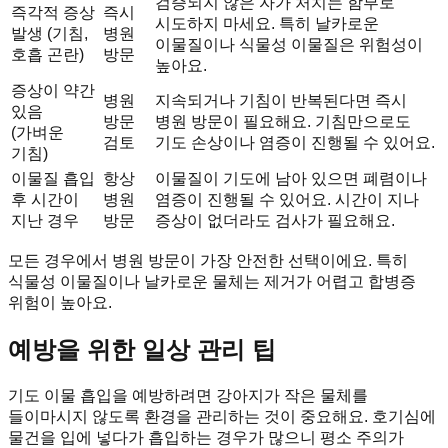
검증되지 않은 자가 처치는 함부로
즉각적 증상
즉시
시도하지 마세요. 특히 날카로운
발생 (기침,
병원
이물질이나 식물성 이물질은 위험성이
호흡 곤란)
방문
높아요.
증상이 약간
병원
지속되거나 기침이 반복된다면 즉시
있음
방문
병원 방문이 필요해요. 기침만으로도
(가벼운
검토
기도 손상이나 염증이 진행될 수 있어요.
기침)
이물질 흡입
항상
이물질이 기도에 남아 있으면 폐렴이나
후 시간이
병원
염증이 진행될 수 있어요. 시간이 지나
지난 경우
방문
증상이 없더라도 검사가 필요해요.
모든 경우에서 병원 방문이 가장 안전한 선택이에요. 특히
식물성 이물질이나 날카로운 물체는 제거가 어렵고 합병증
위험이 높아요.
예방을 위한 일상 관리 팁
기도 이물 흡입을 예방하려면 강아지가 작은 물체를
들이마시지 않도록 환경을 관리하는 것이 중요해요. 호기심에
물건을 입에 넣다가 흡입하는 경우가 많으니 평소 주의가