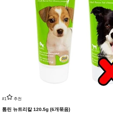
#
1
추천
톰린 뉴트리칼 120.5g (6개묶음)