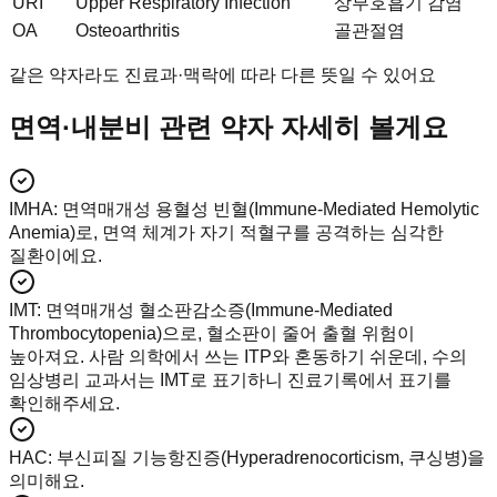
URI
Upper Respiratory Infection
상부호흡기 감염
OA
Osteoarthritis
골관절염
같은 약자라도 진료과·맥락에 따라 다른 뜻일 수 있어요
면역·내분비 관련 약자 자세히 볼게요
IMHA
:
면역매개성 용혈성 빈혈(Immune-Mediated Hemolytic
Anemia)로, 면역 체계가 자기 적혈구를 공격하는 심각한
질환이에요.
IMT
:
면역매개성 혈소판감소증(Immune-Mediated
Thrombocytopenia)으로, 혈소판이 줄어 출혈 위험이
높아져요. 사람 의학에서 쓰는 ITP와 혼동하기 쉬운데, 수의
임상병리 교과서는 IMT로 표기하니 진료기록에서 표기를
확인해주세요.
HAC
:
부신피질 기능항진증(Hyperadrenocorticism, 쿠싱병)을
의미해요.