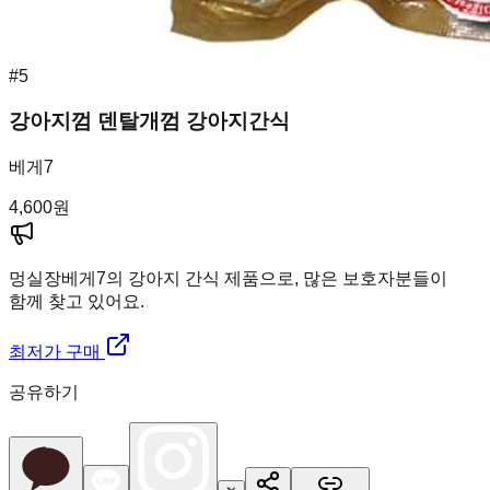
#
5
강아지껌 덴탈개껌 강아지간식
베게7
4,600
원
멍실장
베게7의 강아지 간식 제품으로, 많은 보호자분들이
함께 찾고 있어요.
최저가 구매
공유하기