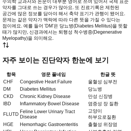
수의학 교과서와 논문이 대부분 영어로 쓰여 있어서 국제 표준
약자를 그대로 쓰는 경우가 많아요. 또 진료기록은 제한된
공간에 많은 정보를 담아야 해서 축약 표기가 관행이 됐어요.
문제는 같은 약자가 맥락에 따라 다른 뜻을 가질 수 있다는
점이에요. 예를 들어 'DM'은 당뇨병(Diabetes Mellitus)을 뜻할
때가 많지만, 신경과에서는 퇴행성 척수병증(Degenerative
Myelopathy)을 의미해요.
자주 보이는 진단약자 한눈에 보기
항목
영문 풀네임
한글 뜻
CHF
Congestive Heart Failure
울혈성 심부전
DM
Diabetes Mellitus
당뇨병
CKD
Chronic Kidney Disease
만성 신장병
IBD
Inflammatory Bowel Disease
염증성 장 질환
고양이
Feline Lower Urinary Tract
FLUTD
Disease
하부요로질환
HGE
Hemorrhagic Gastroenteritis
출혈성 위장염