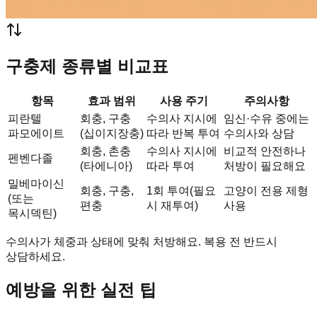
구충제 종류별 비교표
항목
효과 범위
사용 주기
주의사항
피란텔
회충, 구충
수의사 지시에
임신·수유 중에는
파모에이트
(십이지장충)
따라 반복 투여
수의사와 상담
회충, 촌충
수의사 지시에
비교적 안전하나
펜벤다졸
(타에니아)
따라 투여
처방이 필요해요
밀베마이신
회충, 구충,
1회 투여(필요
고양이 전용 제형
(또는
편충
시 재투여)
사용
목시덱틴)
수의사가 체중과 상태에 맞춰 처방해요. 복용 전 반드시
상담하세요.
예방을 위한 실전 팁