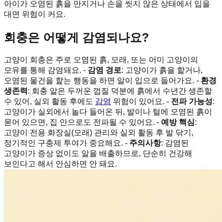
아이가 오염된 흙을 만지거나 손을 씻지 않은 상태에서 입을
대면 위험이 커요.
회충은 어떻게 감염되나요?
고양이 회충은 주로 오염된 흙, 모래, 또는 어미 고양이의
모유를 통해 감염돼요. -
감염 경로
: 고양이가 흙을 핥거나,
오염된 물건을 핥는 행동을 하면 알이 입으로 들어가요. -
환경
생존력
: 회충 알은 두꺼운 껍질 덕분에 흙에서 수년간 생존할
수 있어, 실외 활동 후에도
감염
위험이 있어요. -
전파 가능성
:
고양이가 실외에서 놀다 들어온 뒤, 발이나 털에 오염된 흙이
묻어 있으면, 집 안으로도 전파될 수 있어요. -
예방 핵심
:
고양이 전용 화장실(모래) 관리와 실외 활동 후 발 닦기,
정기적인 구충제 투여가 중요해요. -
주의사항
: 감염된
고양이가 증상 없이도 알을 배출하므로, 단순히 건강해
보인다고 해서 안심하면 안 돼요.