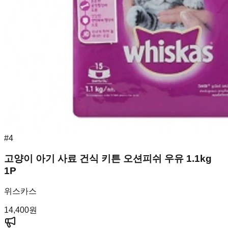
#
4
고양이 아기 사료 건식 키튼 오션피쉬 우유 1.1kg
1P
위스카스
14,400
원