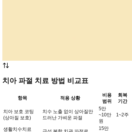
치아 파절 치료 방법 비교표
비용
회복
항목
적용 상황
범위
기간
5만
치아 보호 코팅
치수 노출 없이 상아질만
~10만
1~2주
(상아질 보호)
드러난 가벼운 파절
원
15만
생활치수치료
급성 복합 치관 파절로