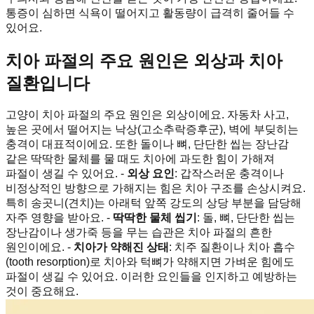
통증이 심하면 식욕이 떨어지고 활동량이 급격히 줄어들 수
있어요.
치아 파절의 주요 원인은 외상과 치아
질환입니다
고양이 치아 파절의 주요 원인은 외상이에요. 자동차 사고,
높은 곳에서 떨어지는 낙상(고소추락증후군), 벽에 부딪히는
충격이 대표적이에요. 또한 돌이나 뼈, 단단한 씹는 장난감
같은 딱딱한 물체를 물 때도 치아에 과도한 힘이 가해져
파절이 생길 수 있어요. -
외상 요인
: 갑작스러운 충격이나
비정상적인 방향으로 가해지는 힘은 치아 구조를 손상시켜요.
특히 송곳니(견치)는 아래턱 앞쪽 강도의 상당 부분을 담당해
자주 영향을 받아요. -
딱딱한 물체 씹기
: 돌, 뼈, 단단한 씹는
장난감이나 생가죽 등을 무는 습관은 치아 파절의 흔한
원인이에요. -
치아가 약해진 상태
: 치주 질환이나 치아 흡수
(tooth resorption)로 치아와 턱뼈가 약해지면 가벼운 힘에도
파절이 생길 수 있어요. 이러한 요인들을 인지하고 예방하는
것이 중요해요.