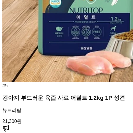
#
5
강아지 부드러운 육즙 사료 어덜트 1.2kg 1P 성견
뉴트리탑
21,300
원