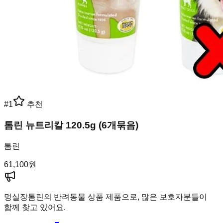
#
1
추천
톰린 뉴트리칼 120.5g (6개묶음)
톰린
61,100
원
멍실장
톰린의 반려동물 상품 제품으로, 많은 보호자분들이
함께 찾고 있어요.