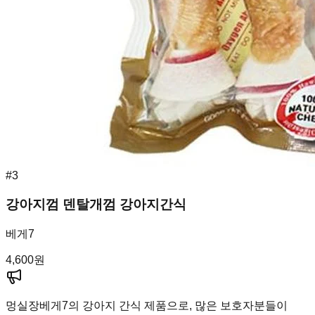
#
3
강아지껌 덴탈개껌 강아지간식
베게7
4,600
원
멍실장
베게7의 강아지 간식 제품으로, 많은 보호자분들이