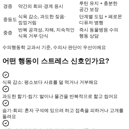
루틴 유지 + 충분한
경증
약간의 회피·경계 응시
공간 보장
식욕 감소, 과도한 짖음·
단계별 도입 + 페로몬
중등도
낑낑거림
디퓨저 병행
반복 공격성, 자해, 지속적인
즉시 동물병원 수의
중증
식욕 거부·단식
행동 상담
수의행동학 교과서 기준, 수의사 판단이 우선이에요
어떤 행동이 스트레스 신호인가요?
식욕 감소
:
평소보다 사료를 덜 먹거나 거부해요
과도한 핥기·씹기
:
발이나 물건을 반복적으로 핥고 씹어요
숨기·회피
:
혼자 구석에 있으려 하고 접촉을 피하거나 고개를
돌려요