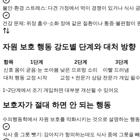
불안·환경 스트레스
:
다견 가정에서 먹이 경쟁이 있거나 식사 공
건강 문제
:
위장 흡수·소화 장애 같은 질환이나 통증·불편함이 원
자원 보호 행동 강도별 단계와 대처 방향
항목
1단계
2단계
3단계
신호
몸이 굳음·눈 쏘아봄
낮은 으르렁 소리
이빨 드러냄
대처
행동 교정 시작
교정 + 전문가 상담
전문가 개입 필
1~2단계에서 조기 개입하면 대부분 개선될 수 있어요
보호자가 절대 하면 안 되는 행동
수의행동학에서 자원 보호를 악화시키는 것으로 설명하는 행동
식사 중 그릇 뺏기
:
강아지가 항의하는데도 식사 중에 그릇을 빼