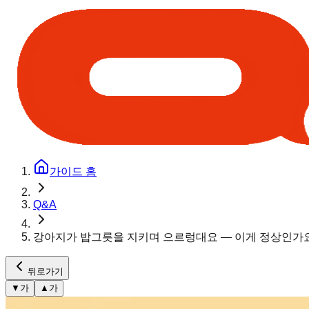
가이드 홈
Q&A
강아지가 밥그릇을 지키며 으르렁대요 — 이게 정상인가
뒤로가기
▼
가
▲
가