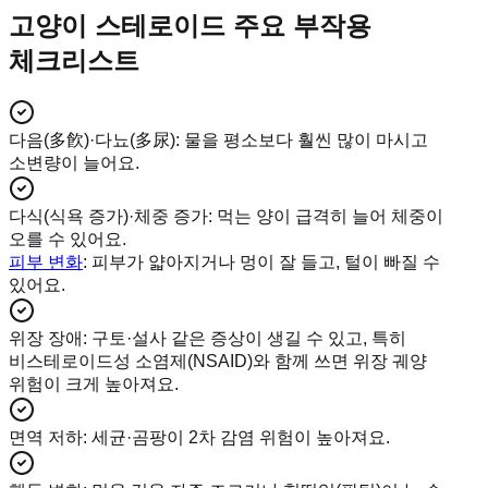
고양이 스테로이드 주요 부작용
체크리스트
다음(多飮)·다뇨(多尿)
:
물을 평소보다 훨씬 많이 마시고
소변량이 늘어요.
다식(식욕 증가)·체중 증가
:
먹는 양이 급격히 늘어 체중이
오를 수 있어요.
피부 변화
: 피부가 얇아지거나 멍이 잘 들고, 털이 빠질 수
있어요.
위장 장애
:
구토·설사 같은 증상이 생길 수 있고, 특히
비스테로이드성 소염제(NSAID)와 함께 쓰면 위장 궤양
위험이 크게 높아져요.
면역 저하
:
세균·곰팡이 2차 감염 위험이 높아져요.