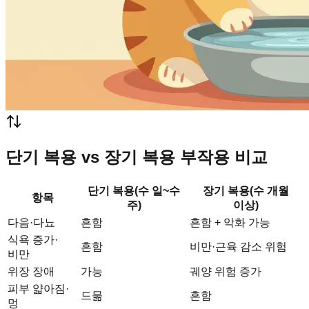
단기 복용 vs 장기 복용 부작용 비교
단기 복용(수 일~수
장기 복용(수 개월
항목
주)
이상)
다음·다뇨
흔함
흔함 + 악화 가능
식욕 증가·
흔함
비만·근육 감소 위험
비만
위장 장애
가능
궤양 위험 증가
피부 얇아짐·
드묾
흔함
멍