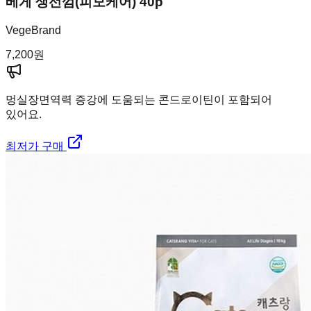
베게 생선껌(피모케어) 40p
VegeBrand
7,200
원
멍실장
면역력 증강에 도움되는 콘드로이틴이 포함되어
있어요.
최저가 구매