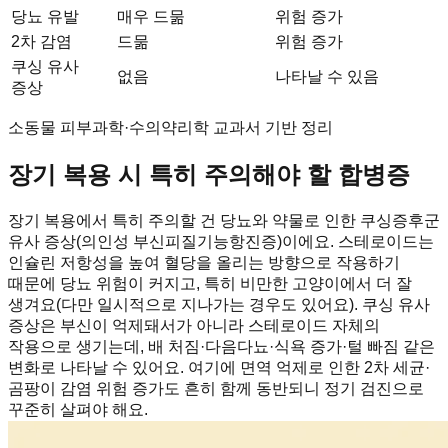
당뇨 유발
매우 드묾
위험 증가
2차 감염
드묾
위험 증가
쿠싱 유사
없음
나타날 수 있음
증상
소동물 피부과학·수의약리학 교과서 기반 정리
장기 복용 시 특히 주의해야 할 합병증
장기 복용에서 특히 주의할 건 당뇨와 약물로 인한 쿠싱증후군
유사 증상(의인성 부신피질기능항진증)이에요. 스테로이드는
인슐린 저항성을 높여 혈당을 올리는 방향으로 작용하기
때문에 당뇨 위험이 커지고, 특히 비만한 고양이에서 더 잘
생겨요(다만 일시적으로 지나가는 경우도 있어요). 쿠싱 유사
증상은 부신이 억제돼서가 아니라 스테로이드 자체의
작용으로 생기는데, 배 처짐·다음다뇨·식욕 증가·털 빠짐 같은
변화로 나타날 수 있어요. 여기에 면역 억제로 인한 2차 세균·
곰팡이 감염 위험 증가도 흔히 함께 동반되니 정기 검진으로
꾸준히 살펴야 해요.