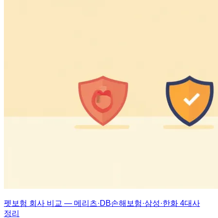
펫보험 회사 비교 — 메리츠·DB손해보험·삼성·한화 4대사
정리