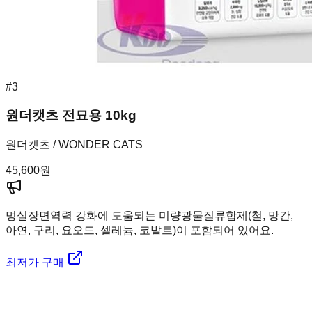
#
3
원더캣츠 전묘용 10kg
원더캣츠 / WONDER CATS
45,600
원
멍실장
면역력 강화에 도움되는 미량광물질류합제(철, 망간,
아연, 구리, 요오드, 셀레늄, 코발트)이 포함되어 있어요.
최저가 구매