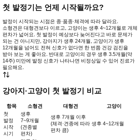
첫 발정기는 언제 시작될까요?
발정이 시작되는 시점은 종·품종·체격에 따라 달라요.
소형견은 대형견보다 이르고, 고양이는 생후 4~12개월로 개체
편차가 넓어요. 첫 발정이 예상보다 늦어진다고 바로 문제가
되는 건 아니지만, 강아지가 생후 24개월, 고양이가 생후
12개월을 넘어도 전혀 신호가 없다면 한 번쯤 건강 검진을
받아 보는 게 좋아요. 반대로 고양이의 경우 생후 3.5개월(약
14주) 미만에 발정 신호가 나타나면 비정상일 수 있어 진료가
필요해요.
강아지·고양이 첫 발정기 비교
항목
소형견
대형견
고양이
첫
생후
생후 7개월 이후
발정
7~9개월
(체격·견종에 따라
생후 4~12개월
시작
(견종별
편차 큼)
시기
편차)