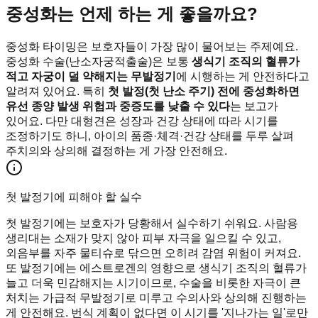
중성화는 언제 하는 게 좋을까요?
중성화 타이밍은 보호자들이 가장 많이 물어보는 주제예요.
중성화 수술(난소자궁적출술)은 보통
생식기 조직의 혈류가
적고 자궁이 덜 약해지는 무발정기
에 시행하는 게 안전하다고
알려져 있어요. 특히
첫 발정(첫 난소 주기) 전에 중성화하면
유선 종양 발생 위험과 중증도를 낮출 수 있다
는 보고가
있어요. 다만 대형견은 성장과 건강 상태에 따라 시기를
조정하기도 하니, 아이의 품종·체격·건강 상태를 두루 살펴
주치의와 상의해 결정하는 게 가장 안전해요.
첫 발정기에 피해야 할 실수
첫 발정기에는 보호자가 당황해서 실수하기 쉬워요. 사람용
생리대는 소재가 맞지 않아 피부 자극을 일으킬 수 있고,
외음부를 자주 물티슈로 닦으면 오히려 감염 위험이 커져요.
또 발정기에는 에스트로겐의 영향으로 생식기 조직의 혈류가
늘고 더욱 민감해지는 시기이므로, 수술을 비롯한 자극이 큰
처치는 가급적 무발정기로 미루고 수의사와 상의해 진행하는
게 안전해요. 번식 계획이 없다면 이 시기를 '지나가는 일'로만