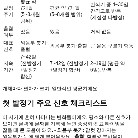
평균 약
번식기 중 4~30일
발정
7개월
평균 약 7개월
간격으로 반복
주기
(5~8개월
(5~8개월 범위)
(계절성 다발정)
범위)
출혈
있음
있음
거의 없음
여부
대표
외음부 붓기·
외음부 붓기·출혈
큰 울음·구르기 행동
신호
출혈
7~42일
지속
(전발정기
7~42일 (전발정기
2~19일 (평균 약
기간
+발정기
+발정기 합산)
6일), 반복
합산)
개체마다 편차가 크며, 일반적인 평균치예요.
첫 발정기 주요 신호 체크리스트
이 시기에 흔히 나타나는 변화들이에요. 평소와 다른 신호가
보이면 달력에 날짜를 기록해 두면 중성화·진료 타이밍을
잡을 때 큰 도움이 돼요. -
외음부 붓기
: 암컷 강아지는
외음부가 눈에 띄게 부어올라요 -
출혈
: 혈액성 분비물이