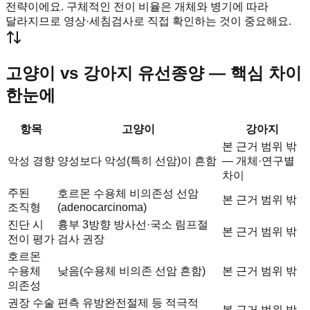
전략이에요. 구체적인 전이 비율은 개체와 병기에 따라
달라지므로 영상·세침검사로 직접 확인하는 것이 중요해요.
고양이 vs 강아지 유선종양 — 핵심 차이
한눈에
항목
고양이
강아지
본 근거 범위 밖
악성 경향
양성보다 악성(특히 선암)이 흔함
— 개체·연구별
차이
주된
호르몬 수용체 비의존성 선암
본 근거 범위 밖
조직형
(adenocarcinoma)
진단 시
흉부 3방향 방사선·국소 림프절
본 근거 범위 밖
전이 평가
검사 권장
호르몬
수용체
낮음(수용체 비의존 선암 흔함)
본 근거 범위 밖
의존성
권장 수술
편측 유방완전절제 등 적극적
본 근거 범위 밖