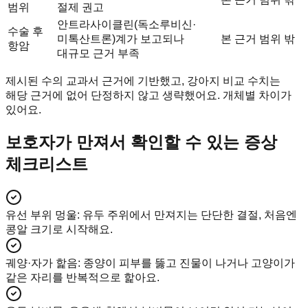
범위
절제 권고
안트라사이클린(독소루비신·
수술 후
미톡산트론)계가 보고되나
본 근거 범위 밖
항암
대규모 근거 부족
제시된 수의 교과서 근거에 기반했고, 강아지 비교 수치는
해당 근거에 없어 단정하지 않고 생략했어요. 개체별 차이가
있어요.
보호자가 만져서 확인할 수 있는 증상
체크리스트
유선 부위 멍울
:
유두 주위에서 만져지는 단단한 결절, 처음엔
콩알 크기로 시작해요.
궤양·자가 핥음
:
종양이 피부를 뚫고 진물이 나거나 고양이가
같은 자리를 반복적으로 핥아요.