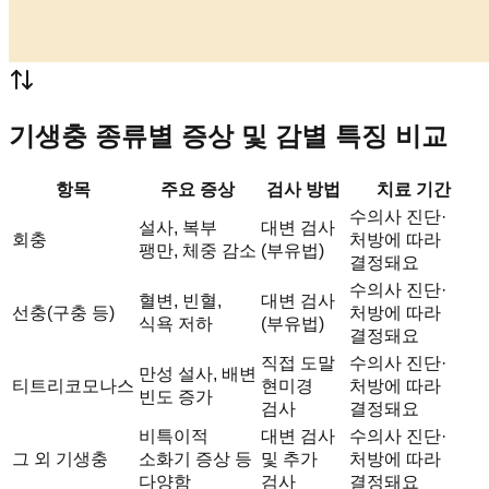
기생충 종류별 증상 및 감별 특징 비교
항목
주요 증상
검사 방법
치료 기간
수의사 진단·
설사, 복부
대변 검사
회충
처방에 따라
팽만, 체중 감소
(부유법)
결정돼요
수의사 진단·
혈변, 빈혈,
대변 검사
선충(구충 등)
처방에 따라
식욕 저하
(부유법)
결정돼요
직접 도말
수의사 진단·
만성 설사, 배변
티트리코모나스
현미경
처방에 따라
빈도 증가
검사
결정돼요
비특이적
대변 검사
수의사 진단·
그 외 기생충
소화기 증상 등
및 추가
처방에 따라
다양함
검사
결정돼요