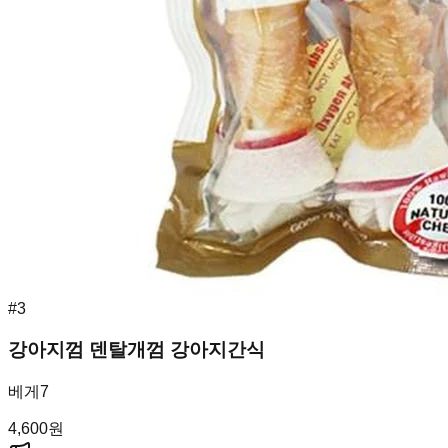
#
3
강아지껌 덴탈개껌 강아지간식
베게7
4,600
원