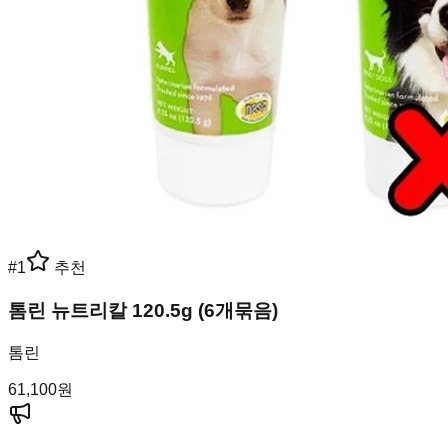
#
1
추천
톰린 뉴트리칼 120.5g (6개묶음)
톰린
61,100
원