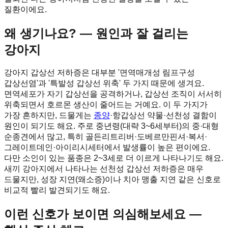
질환이에요.
왜 생기나요? — 원인과 잘 걸리는
강아지
강아지 갑상선 저하증은 대부분 '면역매개성 림프구성
갑상선염'과 '특발성 갑상선 위축' 두 가지 때문에 생겨요.
면역세포가 자기 갑상선을 공격하거나, 갑상선 조직이 서서히
위축되면서 호르몬 생산이 줄어드는 거예요. 이 두 가지가
가장 흔하지만, 드물게는
종양
·항갑상선 약물·선천성 결함이
원인이 되기도 해요. 주로 중년령(대략 3~6세부터)의 중·대형
순종견에서 많고, 특히 골든리트리버·도베르만핀셔·복서·
그레이트데인·아이리시세터에서 발생률이 높은 편이에요.
다만 소인이 있는 품종은 2~3세로 더 이르게 나타나기도 해요.
새끼 강아지에서 나타나는 선천성 갑상선 저하증은 매우
드물지만, 성장 지연(왜소증)이나 치아 맹출 지연 같은 신호로
비교적 빨리 발견되기도 해요.
이런 신호가 보이면 의심해보세요 —