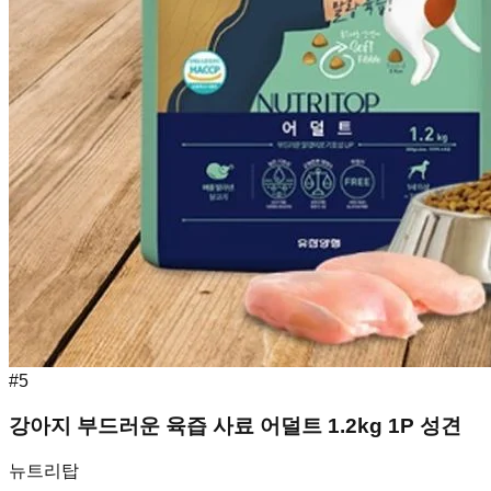
#
5
강아지 부드러운 육즙 사료 어덜트 1.2kg 1P 성견
뉴트리탑