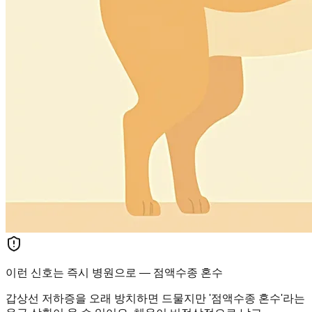
이런 신호는 즉시 병원으로 — 점액수종 혼수
갑상선 저하증을 오래 방치하면 드물지만 '점액수종 혼수'라는