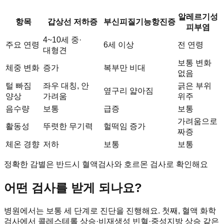
알레르기성
항목
갑상선 저하증
부신피질기능항진증
피부염
4~10세 중·
주요 연령
6세 이상
전 연령
대형견
보통 변화
체중 변화
증가
복부만 비대
없음
털 빠짐
좌우 대칭, 안
긁은 부위
옆구리 얇아짐
양상
가려움
위주
음수량
보통
급증
보통
가려움으로
활동성
뚜렷한 무기력
헐떡임 증가
짜증
체온 경향
저하
보통
보통
정확한 감별은 반드시 혈액검사와 호르몬 검사로 확인해요
어떤 검사를 받게 되나요?
병원에서는 보통 세 단계로 진단을 진행해요. 첫째, 혈액 화학
검사에서 콜레스테롤 상승·비재생성 빈혈·중성지방 상승 같은