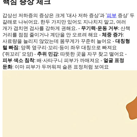
핵심 증상 체크
갑상선 저하증의 증상은 크게 '대사 저하 증상'과 '
피부
증상' 두
갈래로 나뉘어요. 한두 가지만 있어도 지나치지 말고, 여러
개가 겹치면 검사를 강하게 권해요. -
무기력·운동 거부
: 산책
거리를 점점 줄이거나 계단을 안 오르려 해요 -
체중 증가
:
사료량을 늘리지 않았는데 몸무게가 꾸준히 늘어요 -
대칭형
털 빠짐
: 양쪽 옆구리·꼬리·등이 좌우 대칭으로 빠져요
('쥐꼬리' 모양) -
추위 민감
: 따뜻한 곳을 자꾸 찾고 떨어요 -
피부 색소 침착
: 배·사타구니 피부가 까매져요 -
얼굴 표정
둔화
: 이마 피부가 두꺼워져 슬픈 표정처럼 보여요