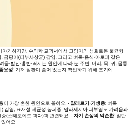
어 이야기하지만, 수의학 교과서에서 고양이의 성호르몬 불균형
, 곰팡이(피부사상균) 감염, 그리고 벼룩·음식·아토피 같은
가려움·발진·홍반·딱지는 원인에 따라 눈 주변, 머리, 목, 귀, 몸통,
 중요성
: 기저 질환이 숨어 있는지 확인하기 위해 조기에
이 가장 흔한 원인으로 꼽혀요. -
알레르기·기생충
: 벼룩
이) 감염, 표재성 세균성 농피증, 말라세지아 피부염도 가려움과
증(스테로이드 과다)과 관련돼요. -
자기 손상의 악순환
: 일단
 있어요.