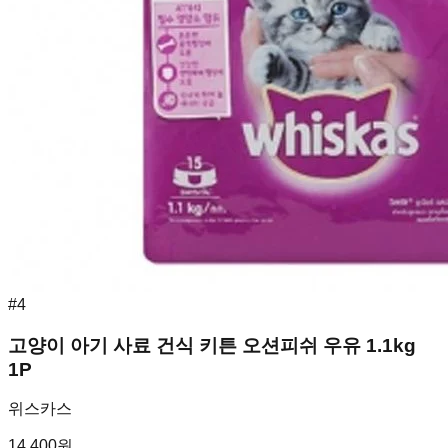
#
4
고양이 아기 사료 건식 키튼 오션피쉬 우유 1.1kg
1P
위스카스
14,400
원