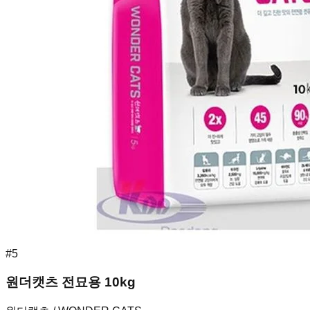
#
5
원더캣츠 전묘용 10kg