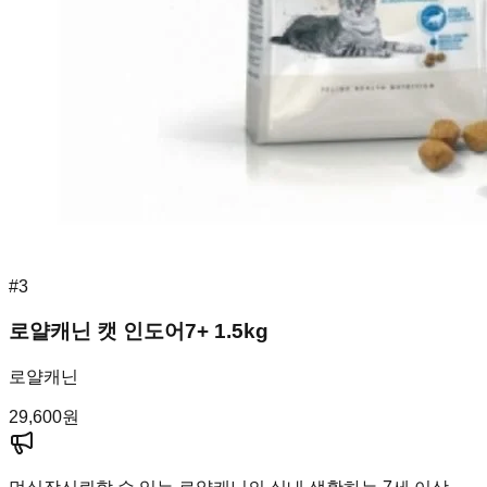
#
3
로얄캐닌 캣 인도어7+ 1.5kg
로얄캐닌
29,600
원