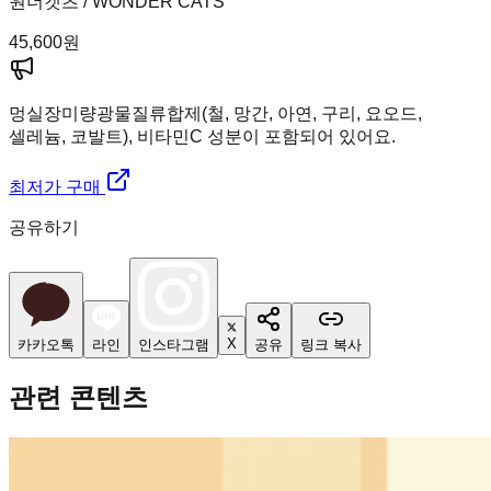
원더캣츠 / WONDER CATS
45,600
원
멍실장
미량광물질류합제(철, 망간, 아연, 구리, 요오드,
셀레늄, 코발트), 비타민C 성분이 포함되어 있어요.
최저가 구매
공유하기
X
카카오톡
라인
인스타그램
공유
링크 복사
관련 콘텐츠