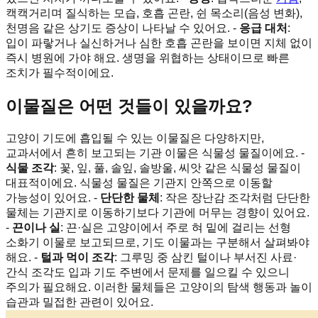
캑캑거리며 질식하는 모습, 호흡 곤란, 쉰 목소리(음성 변화),
천명음 같은 상기도 증상이 나타날 수 있어요. -
응급 대처
:
입이 파랗거나 실신하거나 심한 호흡 곤란을 보이면 지체 없이
즉시 병원에 가야 해요. 생명을 위협하는 상태이므로 빠른
조치가 필수적이에요.
이물질은 어떤 것들이 있을까요?
고양이 기도에 흡입될 수 있는 이물질은 다양하지만,
교과서에서 흔히 보고되는 기관 이물은 식물성 물질이에요. -
식물 조각
: 꽃, 잎, 풀, 솔잎, 솔방울, 씨앗 같은 식물성 물질이
대표적이에요. 식물성 물질은 기관지 안쪽으로 이동할
가능성이 있어요. -
단단한 물체
: 작은 장난감 조각처럼 단단한
물체는 기관지로 이동하기보다 기관에 머무는 경향이 있어요.
-
끈이나 실
: 끈·실은 고양이에서 주로 혀 밑에 걸리는 선형
소화기 이물로 보고되므로, 기도 이물과는 구분해서 살펴봐야
해요. -
털과 먹이 조각
: 그루밍 중 삼킨 털이나 부서진 사료·
간식 조각도 입과 기도 주변에서 문제를 일으킬 수 있으니
주의가 필요해요. 이러한 물체들은 고양이의 탐색 행동과 놀이
습관과 밀접한 관련이 있어요.