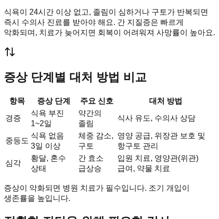
식욕이 24시간 이상 없고, 졸림이 심하거나 구토가 반복되면
즉시 수의사 진료를 받아야 해요. 간 지질증은 빠르게
악화되며, 치료가 늦어지면 회복이 어려워져 사망률이 높아요.
증상 단계별 대처 방법 비교
항목
증상 단계
주요 신호
대처 방법
식욕 부진
약간의
경증
식사 유도, 수의사 상담
1~2일
졸림
식욕 없음
체중 감소,
영양 공급, 위장관 보호 및
중등도
3일 이상
구토
항구토 관리
황달, 혼수
간 효소
입원 치료, 영양관(위관)
심각
상태
급상승
급여, 약물 치료
증상이 악화되면 병원 치료가 필수입니다. 조기 개입이
생존률을 높입니다.