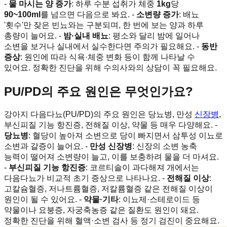
-
물 마시는 양 증가
: 하루 수분 섭취가 체중
1kg
당
90~100ml
를 넘으면 다음으로 봐요. -
소변량 증가
: 배뇨
'횟수'만 잦은 빈뇨와는 구분되며, 한 번에 보는 양과 하루
총량이 늘어요. -
밤·실내 배뇨
: 평소와 달리 밤에 일어나
소변을 보거나 실내에서 실수한다면 주의가 필요해요. -
동반
증상
: 원인에 따라 식욕·체중 변화 등이 함께 나타날 수
있어요. 정확한 진단을 위해 수의사와의 상담이 꼭 필요해요.
PU/PD의 주요 원인은 무엇인가요?
강아지 다음다뇨(PU/PD)의 주요 원인은 당뇨병, 만성
신장병
,
부신피질 기능 항진증, 전해질 이상, 약물 등 매우 다양해요. -
당뇨병
: 혈당이 높아져 소변으로 당이 빠지면서 삼투성 이뇨로
소변과 갈증이 늘어요. -
만성 신장병
: 신장의 소변 농축
능력이 떨어져 소변량이 늘고, 이를 보충하려 물을 더 마셔요.
-
부신피질 기능 항진증
: 코르티솔이 과다해져 개에서는
다음다뇨가 비교적 초기 증상으로 나타나요. -
전해질 이상
:
고칼슘혈증, 저나트륨혈증, 저칼륨혈증 같은 전해질 이상이
원인이 될 수 있어요. -
약물·기타
: 이뇨제·스테로이드 등
약물이나 요붕증, 자궁축농증 같은 질환도 원인이 돼요.
정확한 진단을 위해 혈액·소변 검사 등 정기 검진이 중요해요.