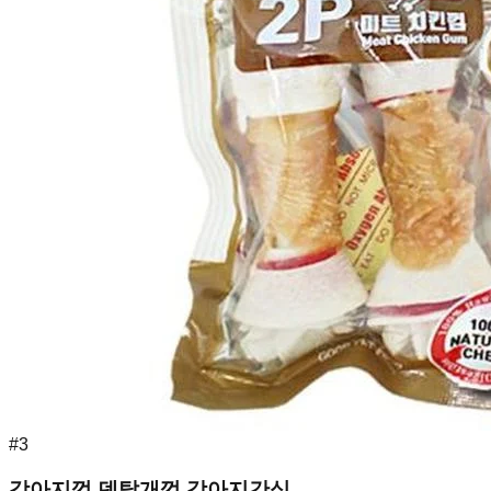
#
3
강아지껌 덴탈개껌 강아지간식