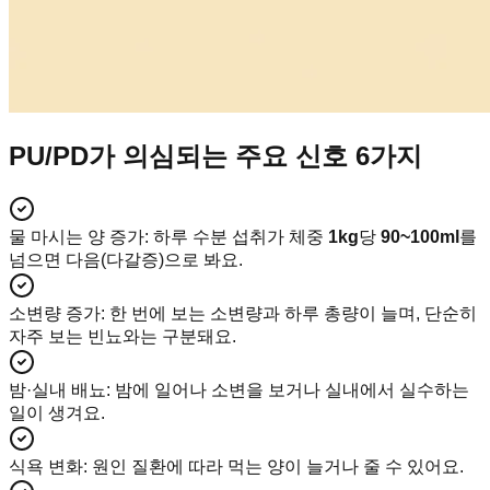
PU/PD가 의심되는 주요 신호 6가지
물 마시는 양 증가
:
하루 수분 섭취가 체중
1kg
당
90~100ml
를
넘으면 다음(다갈증)으로 봐요.
소변량 증가
:
한 번에 보는 소변량과 하루 총량이 늘며, 단순히
자주 보는 빈뇨와는 구분돼요.
밤·실내 배뇨
:
밤에 일어나 소변을 보거나 실내에서 실수하는
일이 생겨요.
식욕 변화
:
원인 질환에 따라 먹는 양이 늘거나 줄 수 있어요.