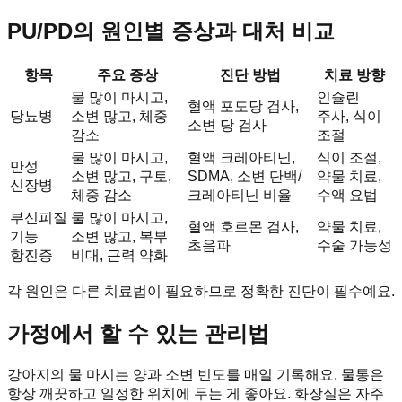
PU/PD의 원인별 증상과 대처 비교
항목
주요 증상
진단 방법
치료 방향
물 많이 마시고,
인슐린
혈액 포도당 검사,
당뇨병
소변 많고, 체중
주사, 식이
소변 당 검사
감소
조절
물 많이 마시고,
혈액 크레아티닌,
식이 조절,
만성
소변 많고, 구토,
SDMA, 소변 단백/
약물 치료,
신장병
체중 감소
크레아티닌 비율
수액 요법
부신피질
물 많이 마시고,
혈액 호르몬 검사,
약물 치료,
기능
소변 많고, 복부
초음파
수술 가능성
항진증
비대, 근력 약화
각 원인은 다른 치료법이 필요하므로 정확한 진단이 필수예요.
가정에서 할 수 있는 관리법
강아지의 물 마시는 양과 소변 빈도를 매일 기록해요. 물통은
항상 깨끗하고 일정한 위치에 두는 게 좋아요. 화장실은 자주