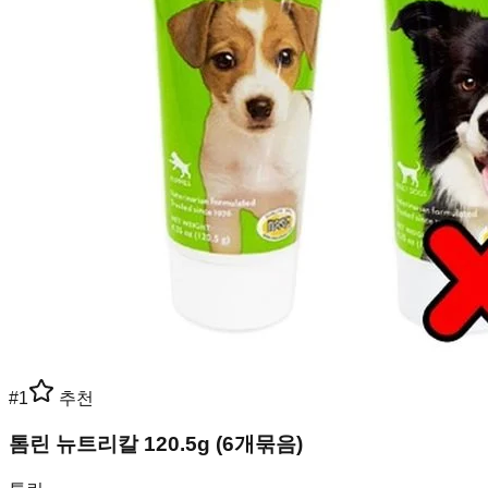
#
1
추천
톰린 뉴트리칼 120.5g (6개묶음)