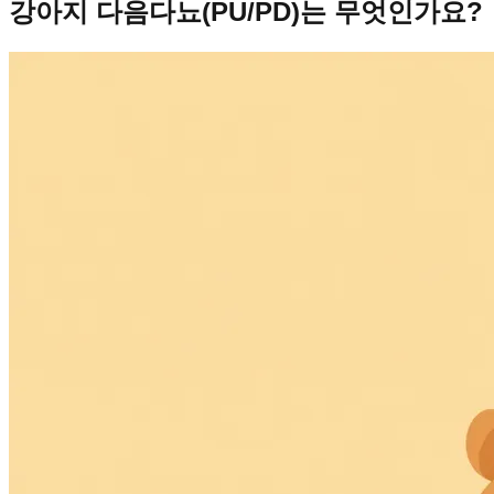
강아지 다음다뇨(PU/PD)는 무엇인가요?