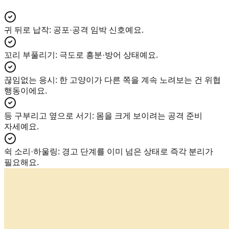
귀 뒤로 납작
:
공포·공격 임박 신호예요.
꼬리 부풀리기
:
극도로 흥분·방어 상태예요.
끊임없는 응시
:
한 고양이가 다른 쪽을 계속 노려보는 건 위협
행동이에요.
등 구부리고 옆으로 서기
:
몸을 크게 보이려는 공격 준비
자세예요.
쉭 소리·하울링
:
경고 단계를 이미 넘은 상태로 즉각 분리가
필요해요.