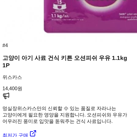
#
4
고양이 아기 사료 건식 키튼 오션피쉬 우유 1.1kg
1P
위스카스
14,400
원
멍실장
위스카스만의 신뢰할 수 있는 품질로 자라나는
고양이에게 필요한 영양을 지원합니다. 오션피쉬와 우유가
어우러진 풍미로 입맛을 돋워주는 건식 사료입니다.
최저가 구매