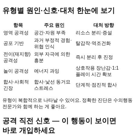
유형별 원인·신호·대처 한눈에 보기
항목
주요 원인
대처 방향
영역 공격성
공간·자원 부족
리소스 분리·증설
과거 부정적 경험·
공포 기반
탈감작·역조건화
위협 인식
전이(재지향)
외부 자극에 의한
즉시 분리 후 진정
공격성
흥분
상호작용 장난감·1:1
놀이 공격성
에너지 과잉
플레이 시간 확보
합사·사회적
합사·낯선 동거묘
단계적·점진적 합사
긴장
스트레스
유형이 복합적으로 나타날 수 있어요. 정확한 진단은 수의행동
전문가와 함께 하는 게 좋아요.
공격 직전 신호 — 이 행동이 보이면
바로 개입하세요