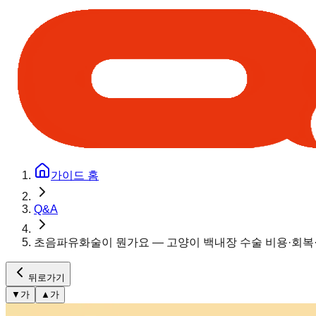
가이드 홈
Q&A
초음파유화술이 뭔가요 — 고양이 백내장 수술 비용·회복·
뒤로가기
▼
가
▲
가