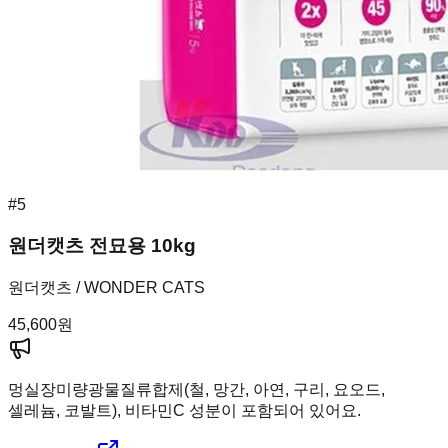
#
5
원더캣츠 전묘용 10kg
원더캣츠 / WONDER CATS
45,600
원
멍실장
미량광물질류합제(철, 망간, 아연, 구리, 요오드,
셀레늄, 코발트), 비타민C 성분이 포함되어 있어요.