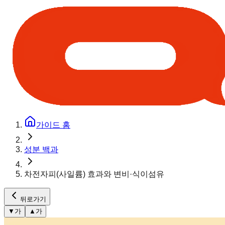
가이드 홈
성분 백과
차전자피(사일륨) 효과와 변비·식이섬유
뒤로가기
▼
가
▲
가