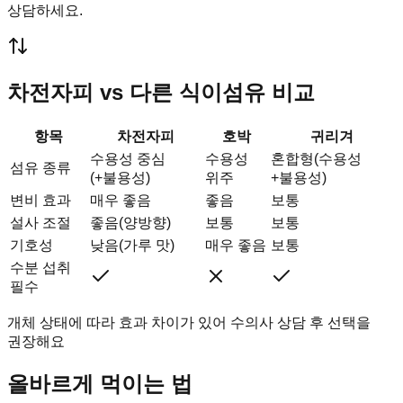
상담하세요.
차전자피 vs 다른 식이섬유 비교
항목
차전자피
호박
귀리겨
수용성 중심
수용성
혼합형(수용성
섬유 종류
(+불용성)
위주
+불용성)
변비 효과
매우 좋음
좋음
보통
설사 조절
좋음(양방향)
보통
보통
기호성
낮음(가루 맛)
매우 좋음
보통
수분 섭취
필수
개체 상태에 따라 효과 차이가 있어 수의사 상담 후 선택을
권장해요
올바르게 먹이는 법