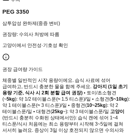
PEG 3350
삼투압성 완하제(중증 변비)
권장량
:
수의사 처방에 따름
고양이에서 안전성·기호성 확인
권장 급여량 가이드
체중별 일반적인 시작 용량이에요. 습식 사료에 섞어
급여하고, 반드시 충분한 물을 함께 주세요.
강아지 (1일 초기
용량 기준, 식사 시 2회 분할 급여 권장)
• 토이/초소형견
(~
5kg
): 약 1/2 테이블스푼(≈ 1.5 티스푼)/일 • 소형견(
5~10kg
):
약 1 테이블스푼(≈ 3 티스푼)/일 • 중형견(
10~25kg
): 약 2
테이블스푼/일 • 대형견(
25kg
~): 약 3 테이블스푼/일
고양이
(반드시 충분히 수화된 상태에서만): 습식 캔에 섞어 1~4
티스푼/식사 처음에는 최소 용량부터 시작해 3~5일에 걸쳐
서서히 늘려요. 증상이 3일 이상 호전되지 않으면 수의사와