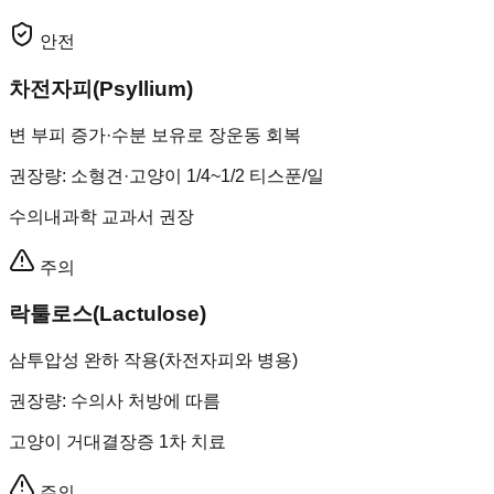
안전
차전자피(Psyllium)
변 부피 증가·수분 보유로 장운동 회복
권장량
:
소형견·고양이 1/4~1/2 티스푼/일
수의내과학 교과서 권장
주의
락툴로스(Lactulose)
삼투압성 완하 작용(차전자피와 병용)
권장량
:
수의사 처방에 따름
고양이 거대결장증 1차 치료
주의