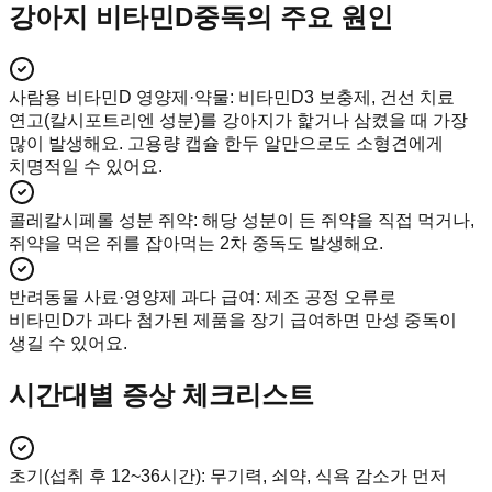
강아지 비타민D중독의 주요 원인
사람용 비타민D 영양제·약물
:
비타민D3 보충제, 건선 치료
연고(칼시포트리엔 성분)를 강아지가 핥거나 삼켰을 때 가장
많이 발생해요. 고용량 캡슐 한두 알만으로도 소형견에게
치명적일 수 있어요.
콜레칼시페롤 성분 쥐약
:
해당 성분이 든 쥐약을 직접 먹거나,
쥐약을 먹은 쥐를 잡아먹는 2차 중독도 발생해요.
반려동물 사료·영양제 과다 급여
:
제조 공정 오류로
비타민D가 과다 첨가된 제품을 장기 급여하면 만성 중독이
생길 수 있어요.
시간대별 증상 체크리스트
초기(섭취 후 12~36시간)
:
무기력, 쇠약, 식욕 감소가 먼저