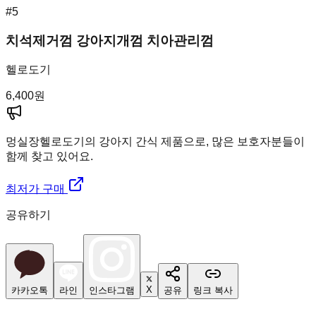
#
5
치석제거껌 강아지개껌 치아관리껌
헬로도기
6,400
원
멍실장
헬로도기의 강아지 간식 제품으로, 많은 보호자분들이
함께 찾고 있어요.
최저가 구매
공유하기
X
카카오톡
라인
인스타그램
공유
링크 복사