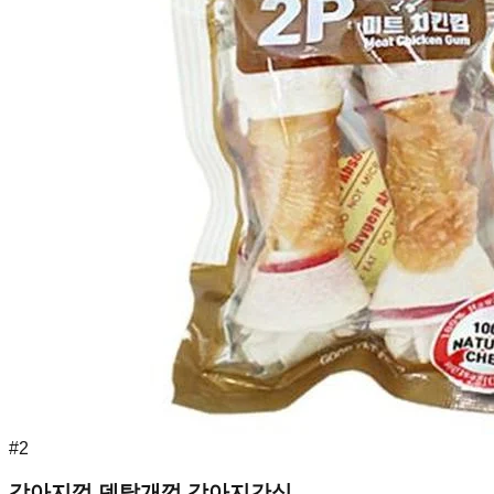
#
2
강아지껌 덴탈개껌 강아지간식