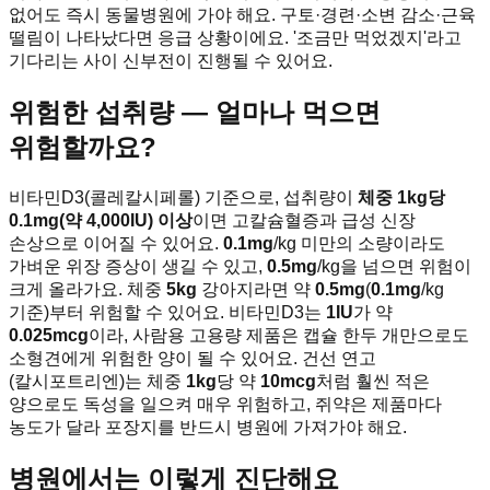
없어도 즉시 동물병원에 가야 해요. 구토·경련·소변 감소·근육
떨림이 나타났다면 응급 상황이에요. '조금만 먹었겠지'라고
기다리는 사이 신부전이 진행될 수 있어요.
위험한 섭취량 — 얼마나 먹으면
위험할까요?
비타민D3(콜레칼시페롤) 기준으로, 섭취량이
체중 1kg당
0.1mg(약 4,000IU) 이상
이면 고칼슘혈증과 급성 신장
손상으로 이어질 수 있어요.
0.1mg
/kg 미만의 소량이라도
가벼운 위장 증상이 생길 수 있고,
0.5mg
/kg을 넘으면 위험이
크게 올라가요. 체중
5kg
강아지라면 약
0.5mg
(
0.1mg
/kg
기준)부터 위험할 수 있어요. 비타민D3는
1IU
가 약
0.025mcg
이라, 사람용 고용량 제품은 캡슐 한두 개만으로도
소형견에게 위험한 양이 될 수 있어요. 건선 연고
(칼시포트리엔)는 체중
1kg
당 약
10mcg
처럼 훨씬 적은
양으로도 독성을 일으켜 매우 위험하고, 쥐약은 제품마다
농도가 달라 포장지를 반드시 병원에 가져가야 해요.
병원에서는 이렇게 진단해요