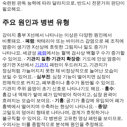
숙련된 판독 능력에 따라 달라지므로, 반드시 전문가의 판단이
필요해요.
주요 원인과 병변 유형
강아지 흉부 X선에서 나타나는 이상은 다양한 원인에서
비롯돼요. -
폐렴
: 박테리아 또는 바이러스 감염으로 폐 조직에
염증이 생기면 X선상에 흐릿한 그림자나 밀도 증가가
나타나요. 세균성
폐렴
에서는 혈액 검사상 백혈구 수가 증가할
수 있어요. -
기관지 질환·기관지 확장증
: 기도에 만성 염증이
생기면 X선에서
기관지
패턴이 두드러지고, 기관지가
정상처럼 가늘어지지 못한 채 비정상적으로 늘어난 모습이
보일 수 있어요. -
심부전
: 심장 기능이 떨어지면 심장이
전체적으로 커지고, 폐부종이나 흉수가 동반될 수 있어요.
기관지 주위 음영이 초기 신호로 나타나기도 해요. -
흉수
:
흉강 내 액체가 쌓여 폐가 압박받아 작아지고, 심장 윤곽이
흐려지는 모습이 보여요. -
기흉
: 공기가 흉강에 유입되어 폐가
흉벽에서 떨어지며 수축하는 현상이 나타나요. -
종양
:
고밀도의 덩어리 형태로 나타나며, 경계가 흐릿하거나
불규칙할 수 있어요. 각 병변은 고유한 영상 패턴을 보이므로,
수의사는 이를 종합적으로 분석해 원인을 추정해요.