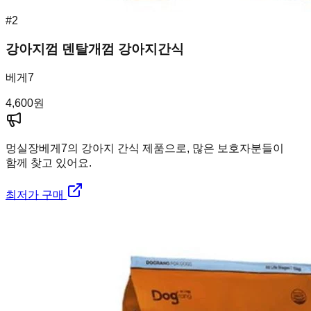
#
2
강아지껌 덴탈개껌 강아지간식
베게7
4,600
원
멍실장
베게7의 강아지 간식 제품으로, 많은 보호자분들이
함께 찾고 있어요.
최저가 구매