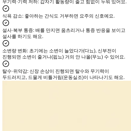
무기력·기력 저하
:
갑자기 활동량이 줄고 힘없이 누워 있어요.
식욕 감소
:
좋아하는 간식도 거부하면 요주의 신호예요.
설사·복부 통증
:
배를 만지면 움츠리거나 통증 반응을 보이고
설사를 하기도 해요.
소변량 변화
:
초기에는 소변이 늘었다가(다뇨), 신부전이
진행되면 소변이 줄거나(핍뇨) 거의 안 나올(무뇨) 수 있어요.
탈수·위약감
:
신장 손상이 진행되면 탈수와 무기력이
두드러지고, 드물게 비틀거림(운동실조)이 나타나기도 해요.