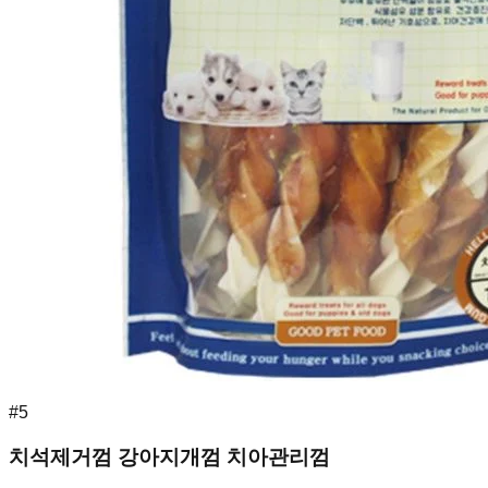
#
5
치석제거껌 강아지개껌 치아관리껌