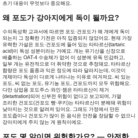
초기 대응이 무엇보다 중요해요.
왜 포도가 강아지에게 독이 될까요?
수의독성학 교과서에 따르면 포도·건포도가 왜 개에게 독이
되는지 그 정확한 기전은 아직 입증되지 않았어요. 현재 가장
유력한 가설은 포도·건포도에 들어 있는 타타르산(tartaric
acid)이 독성 성분이라는 거예요. 개는 유기산을 신장으로
배출하는 OAT-4 수송체가 없어 이 성분에 유독 민감하고,
일부 개는 유전적으로 더 취약한 것으로 추정돼요. 타타르산
함량은 포도 품종과 익은 정도에 따라 달라지는데, 이것이
개체마다 독성이 다르게 나타나는 이유로 여겨져요. 씨 있는
포도, 씨 없는 포도, 유기농 포도, 건포도까지 모두 위험해요.
다만 상업용 포도주스·와인·잼은 타타르산이 제거
(detartration)되어 신부전 위험이 없다고 보고되며, 가열
조리한 건포도(건포도 빵·쿠키)는 타타르산이 분해돼 위험이
낮아지는 것으로 알려져 있어요. 그래도 가정에서 만든
포도즙이나 건포도가 많이 든 음식은 안전을 장담할 수 없으니
강아지에게 주지 않는 게 원칙이에요.
포도 몇 알이면 위험한가요? — 안전한