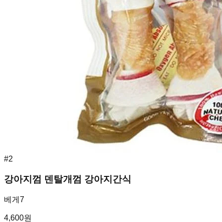
#
2
강아지껌 덴탈개껌 강아지간식
베게7
4,600
원