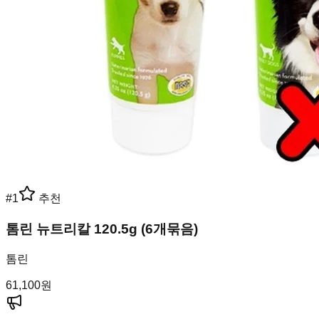
#
1
추천
톰린 뉴트리칼 120.5g (6개묶음)
톰린
61,100
원