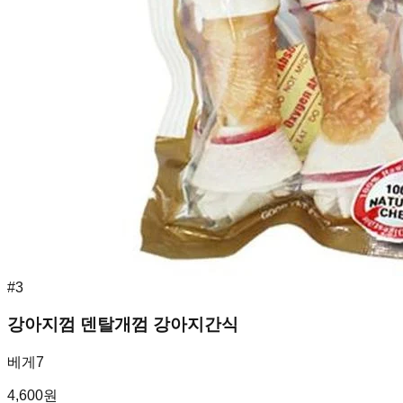
#
3
강아지껌 덴탈개껌 강아지간식
베게7
4,600
원