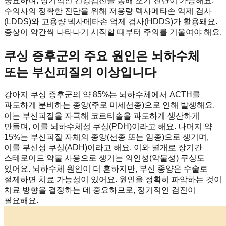
중요하며, 정기적인 건강검진을 통해 조기 진단이 가능해요.
수의사의 정확한 진단을 위해 저용량 덱사메타손 억제 검사
(LDDS)와 고용량 덱사메타손 억제 검사(HDDS)가 활용돼요.
증상이 약간씩 나타나기 시작할 때부터 주의를 기울여야 해요.
쿠싱 증후군의 주요 원인은 뇌하수체
또는 부신피질의 이상입니다
강아지 쿠싱 증후군의 약 85%는 뇌하수체에서 ACTH를
과도하게 분비하는 종양(주로 미세선종)으로 인해 발생해요.
이는 부신피질을 자극해 코르티솔을 과도하게 생산하게
만들며, 이를 뇌하수체성 쿠싱(PDH)이라고 해요. 나머지 약
15%는 부신피질 자체의 종양(선종 또는 암종)으로 생기며,
이를 부신성 쿠싱(ADH)이라고 해요. 이와 별개로 장기간
스테로이드 약물 사용으로 생기는 의인성(약물성) 쿠싱도
있어요. 뇌하수체 원인이 더 흔하지만, 부신 종양은 수술로
절제하면 치료 가능성이 있어요. 원인을 정확히 파악하는 것이
치료 방향을 결정하는 데 중요하므로, 정기적인 검진이
필요해요.