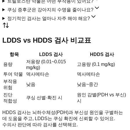
트릴로스탄 약물은 어떤 부작용이 있어요?
쿠싱 증후군은 강아지의 수명을 줄이나요?
정기적인 검사는 얼마나 자주 해야 해요?
LDDS vs HDDS 검사 비교표
항목
LDDS 검사
HDDS 검사
저용량 (0.01~0.015
용량
고용량 (0.1 mg/kg)
mg/kg)
투여 약물
덱사메타손
덱사메타손
부작용
낮음
낮음~중간
위험
진단
원인 감별(PDH vs 부신)
쿠싱 선별·확진 시
적합성
시
HDDS 검사는 뇌하수체성(PDH)과 부신성 원인을 구별하는
데 도움을 주고, LDDS는 쿠싱 확진에 신뢰할 수 있어요.
수의사 판단에 따라 검사를 선택해요.