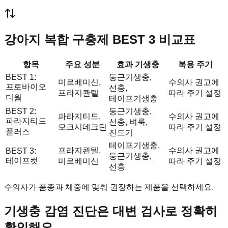
강아지 복합 구충제 BEST 3 비교표
항목
주요 성분
효과 기생충
복용 주기
BEST 1:
둥근기생충,
미르베미신,
수의사 권고에
프로바이오
선충,
프라지콴텔
따라 주기 설정
디웜
테이프기생충
BEST 2:
둥근기생충,
파라지티드,
수의사 권고에
파라지티드
선충, 벼룩,
모크시데크틴
따라 주기 설정
플러스
진드기
테이프기생충,
프라지콴텔,
수의사 권고에
BEST 3:
둥근기생충,
테이프컷
미르베미신
따라 주기 설정
선충
수의사가 품종과 체중에 맞춰 권장하는 제품을 선택하세요.
기생충 감염 진단은 대변 검사로 정확히
확인해요