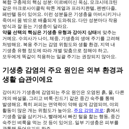
복합 구충제의 핵심 성분
:
미르베미신 옥심, 모크시데크틴
같은 마크로사이클릭 락톤 계열과 프라지콴텔, 펜벤다졸,
페반텔 등이 있어요. 이런 성분들은 기생충을 마비시키거나
죽여서 몸 밖으로 배출되게 도와줘요. 다만 성분마다 작용
방식과 잘 듣는 기생충이 달라요.
약물 선택의 핵심은 기생충 유형과 강아지 상태
에 맞추는
거예요. 수의사가 나이, 체중, 기생충의 생애 주기를 고려해
처방해요. 복용 주기는 감염 위험도와 생활 환경, 지역 내
기생충 유행 정도에 따라 개별 맞춤으로 정해야 하고,
모두에게 똑같이 적용하는 일괄 주기는 권장되지 않아요.
기생충 감염의 주요 원인은 외부 환경과
생활 습관이에요
강아지가 기생충에 감염되는 주요 원인은 오염된 흙, 물, 다른
개의 배설물, 그리고 벼룩·진드기 같은 중간 숙주를 통해
발생해요. 특히 퍼피는 면역력이 약해 쉽게 감염되며, 야외
활동이 많은 개는 위험도가 높아요.
주요 감염 경로
: 흙에서
기생충 알을 삼키거나, 빨래에서 빠진 털을 핥는 행동, 중간
숙주인 벼룩을 먹는 것 등이 있어요. 일부 기생충은 피부를
관통해 들어오기도 하죠.