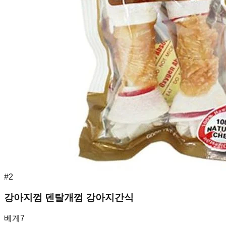
#
2
강아지껌 덴탈개껌 강아지간식
베게7