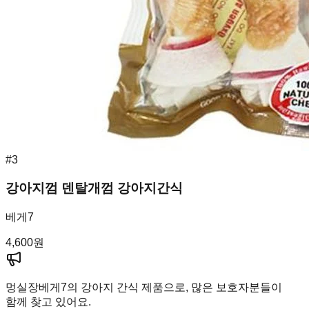
#
3
강아지껌 덴탈개껌 강아지간식
베게7
4,600
원
멍실장
베게7의 강아지 간식 제품으로, 많은 보호자분들이
함께 찾고 있어요.