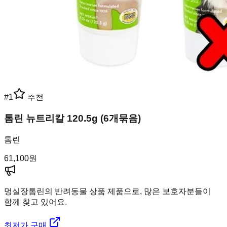
#
1
추천
톰린 뉴트리칼 120.5g (6개묶음)
톰린
61,100
원
멍실장
톰린의 반려동물 상품 제품으로, 많은 보호자분들이
함께 찾고 있어요.
최저가 구매