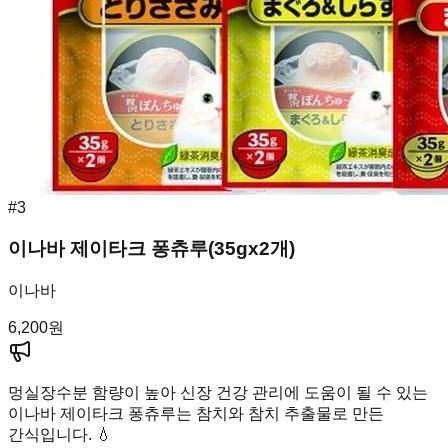
#
3
이나바 제이타크 퐁츄루(35gx2개)
이나바
6,200
원
멍실장
수분 함량이 높아 신장 건강 관리에 도움이 될 수 있는
이나바 제이타크 퐁츄루는 참치와 참치 추출물로 만든
간식입니다. 💧