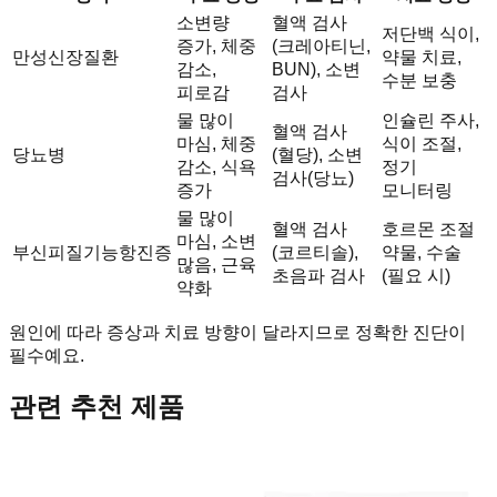
소변량
혈액 검사
저단백 식이,
증가, 체중
(크레아티닌,
만성신장질환
약물 치료,
감소,
BUN), 소변
수분 보충
피로감
검사
물 많이
인슐린 주사,
혈액 검사
마심, 체중
식이 조절,
당뇨병
(혈당), 소변
감소, 식욕
정기
검사(당뇨)
증가
모니터링
물 많이
혈액 검사
호르몬 조절
마심, 소변
부신피질기능항진증
(코르티솔),
약물, 수술
많음, 근육
초음파 검사
(필요 시)
약화
원인에 따라 증상과 치료 방향이 달라지므로 정확한 진단이
필수예요.
관련 추천 제품