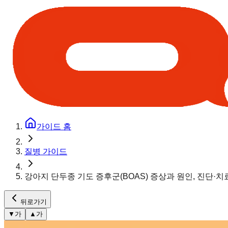
가이드 홈
질병 가이드
강아지 단두종 기도 증후군(BOAS) 증상과 원인, 진단·
뒤로가기
▼
가
▲
가