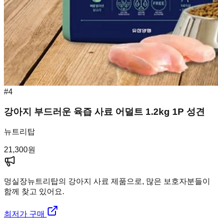
#
4
강아지 부드러운 육즙 사료 어덜트 1.2kg 1P 성견
뉴트리탑
21,300
원
멍실장
뉴트리탑의 강아지 사료 제품으로, 많은 보호자분들이
함께 찾고 있어요.
최저가 구매