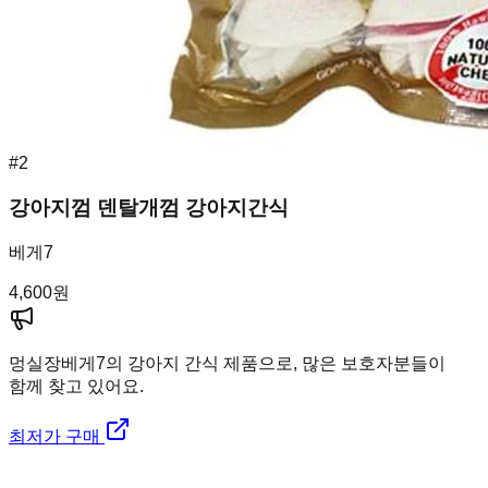
#
2
강아지껌 덴탈개껌 강아지간식
베게7
4,600
원
멍실장
베게7의 강아지 간식 제품으로, 많은 보호자분들이
함께 찾고 있어요.
최저가 구매