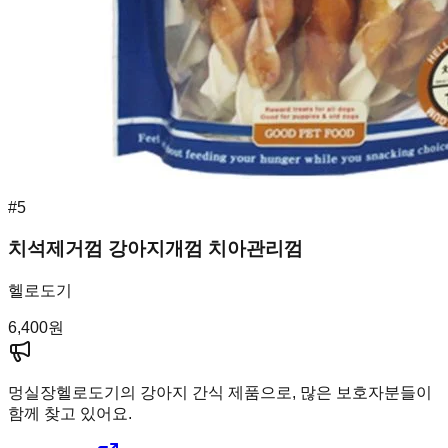
#
5
치석제거껌 강아지개껌 치아관리껌
헬로도기
6,400
원
멍실장
헬로도기의 강아지 간식 제품으로, 많은 보호자분들이
함께 찾고 있어요.