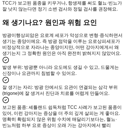
TCC가 보고된 품종을 키우거나, 항생제를 써도 혈뇨·빈뇨가
잘 낫지 않는다면 정기 소변 검사와 정밀 검사를 권장해요.
왜 생기나요? 원인과 위험 요인
방광이행상피암은 요로계 세포가 악성으로 변형·증식하면서
생기는 종양이에요. 즉 방광 점막을 이루는 요로상피세포가
비정상적으로 자라나는 종양이지만, 어떤 강아지에게서 왜
생기는지 그 정확한 원인은 아직 완전히 밝혀지지 않았어요.
발생 부위
:
방광뿐 아니라 요도에도 생길 수 있고, 드물게는
신장이나 요관까지 침범할 수 있어요.
잘 생기는 자리
:
방광 안에서도 요관이 연결되는 삼각 부위
(trigone)에 잘 생겨서 진단과 치료를 어렵게 만들어요.
보고된 품종
:
셰틀랜드 쉽독처럼 TCC 사례가 보고된 품종이
있어, 이런 강아지는 증상을 더 주의 깊게 살피는 게 좋아요.
명확히 확립되지 않은 위험 수치에 매달리기보다는, 혈뇨·
빈뇨처럼 하부 요로 증상이 오래 가는 강아지에서 빨리