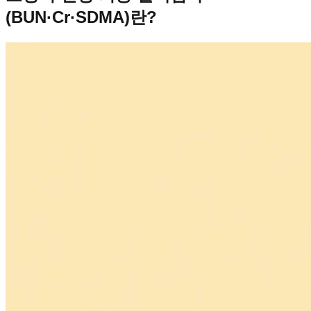
(BUN·Cr·SDMA)란?