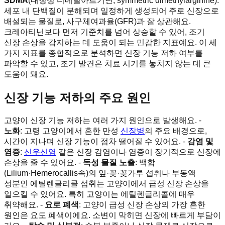
SDMA
(대칭성 디메틸아르기닌, symmetric dimethylarginine):
세포 내 단백질이 분해되며 일정하게 생성되어 주로 신장으로
배설되는 물질로, 사구체여과율(GFR)과 잘 상관해요.
크레아티닌보다 먼저 기준치를 넘어 상승할 수 있어, 조기
신장 손상을 감지하는 데 도움이 되는 민감한 지표예요. 이 세
가지 지표를 종합적으로 분석하면 신장 기능 저하 여부를
파악할 수 있고, 조기 발견은 치료 시기를 놓치지 않는 데 큰
도움이 돼요.
신장 기능 저하의 주요 원인
고양이 신장 기능 저하는 여러 가지 원인으로 발생해요. -
노화
: 고령 고양이에서 흔한 만성
신장병
의 주요 배경으로,
시간이 지나며 신장 기능이 점차 떨어질 수 있어요. -
감염 및
염증
:
신우신염
같은 신장 감염이나 염증이 장기적으로 신장에
손상을 줄 수 있어요. -
독성 물질 노출
: 백합
(Lilium·Hemerocallis속)의 잎·꽃·꽃가루 섭취나 부동액
성분인 에틸렌글리콜 섭취는 고양이에서 급성 신장 손상을
일으킬 수 있어요. 특히 고양이는 에틸렌글리콜에 매우
취약해요. -
요로 폐색
: 고양이 급성 신장 손상의 가장 흔한
원인은 요도 폐색이에요. 소변이 막히면 신장에 빠르게 부담이