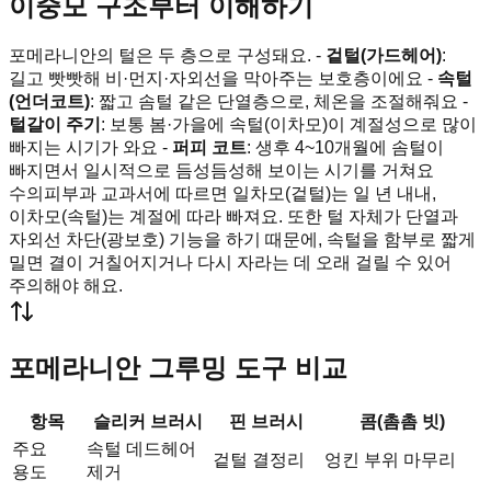
이중모 구조부터 이해하기
포메라니안의 털은 두 층으로 구성돼요. -
겉털(가드헤어)
:
길고 빳빳해 비·먼지·자외선을 막아주는 보호층이에요 -
속털
(언더코트)
: 짧고 솜털 같은 단열층으로, 체온을 조절해줘요 -
털갈이 주기
: 보통 봄·가을에 속털(이차모)이 계절성으로 많이
빠지는 시기가 와요 -
퍼피 코트
: 생후 4~10개월에 솜털이
빠지면서 일시적으로 듬성듬성해 보이는 시기를 거쳐요
수의피부과 교과서에 따르면 일차모(겉털)는 일 년 내내,
이차모(속털)는 계절에 따라 빠져요. 또한 털 자체가 단열과
자외선 차단(광보호) 기능을 하기 때문에, 속털을 함부로 짧게
밀면 결이 거칠어지거나 다시 자라는 데 오래 걸릴 수 있어
주의해야 해요.
포메라니안 그루밍 도구 비교
항목
슬리커 브러시
핀 브러시
콤(촘촘 빗)
주요
속털 데드헤어
겉털 결정리
엉킨 부위 마무리
용도
제거