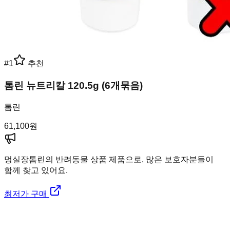
#
1
추천
톰린 뉴트리칼 120.5g (6개묶음)
톰린
61,100
원
멍실장
톰린의 반려동물 상품 제품으로, 많은 보호자분들이
함께 찾고 있어요.
최저가 구매