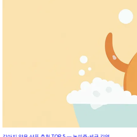
강아지 약용 샴푸 추천 TOP 5 — 농피증·세균 감염