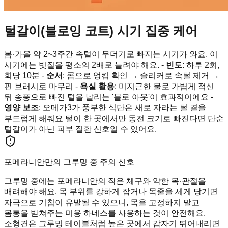
털갈이(블로잉 코트) 시기 집중 케어
봄·가을 약 2~3주간 속털이 무더기로 빠지는 시기가 와요. 이
시기에는 빗질을 평소의 2배로 늘려야 해요. -
빈도
: 하루 2회,
회당 10분 -
순서
: 콤으로 엉킴 확인 → 슬리커로 속털 제거 →
핀 브러시로 마무리 -
욕실 활용
: 미지근한 물로 가볍게 적신
뒤 송풍으로 빠진 털을 날리는 '블로 아웃'이 효과적이에요 -
영양 보조
: 오메가3가 풍부한 식단은 새로 자라는 털 결을
부드럽게 해줘요 털이 한 곳에서만 동전 크기로 빠진다면 단순
털갈이가 아닌 피부 질환 신호일 수 있어요.
포메라니안만의 그루밍 중 주의 신호
그루밍 중에는 포메라니안의 작은 체구와 약한 목·관절을
배려해야 해요. 목 부위를 강하게 잡거나 목줄을 세게 당기면
자극으로 기침이 유발될 수 있으니, 목을 고정하지 말고
몸통을 받쳐주는 미용 하네스를 사용하는 것이 안전해요.
소형견은 그루밍 테이블처럼 높은 곳에서 갑자기 뛰어내리면