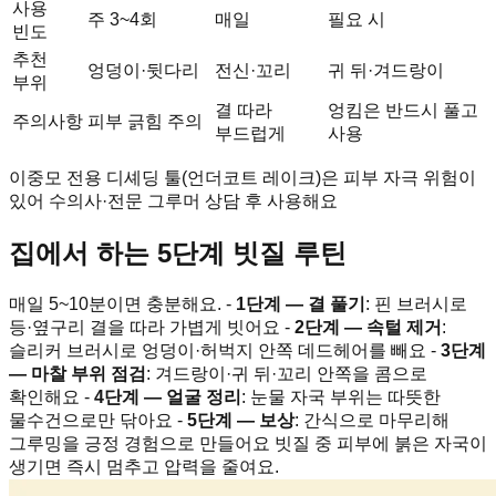
사용
주 3~4회
매일
필요 시
빈도
추천
엉덩이·뒷다리
전신·꼬리
귀 뒤·겨드랑이
부위
결 따라
엉킴은 반드시 풀고
주의사항
피부 긁힘 주의
부드럽게
사용
이중모 전용 디셰딩 툴(언더코트 레이크)은 피부 자극 위험이
있어 수의사·전문 그루머 상담 후 사용해요
집에서 하는 5단계 빗질 루틴
매일 5~10분이면 충분해요. -
1단계 — 결 풀기
: 핀 브러시로
등·옆구리 결을 따라 가볍게 빗어요 -
2단계 — 속털 제거
:
슬리커 브러시로 엉덩이·허벅지 안쪽 데드헤어를 빼요 -
3단계
— 마찰 부위 점검
: 겨드랑이·귀 뒤·꼬리 안쪽을 콤으로
확인해요 -
4단계 — 얼굴 정리
: 눈물 자국 부위는 따뜻한
물수건으로만 닦아요 -
5단계 — 보상
: 간식으로 마무리해
그루밍을 긍정 경험으로 만들어요 빗질 중 피부에 붉은 자국이
생기면 즉시 멈추고 압력을 줄여요.