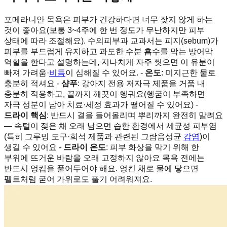
포메라니안 목욕은 피부가 건강하다면 너무 잦지 않게 하는
것이 좋아요(보통 3~4주에 한 번 정도가 무난하지만 피부
상태에 따라 조절해요). 수의피부과 교과서는 피지(sebum)가
피부를 부드럽게 유지하고 과도한 수분 흡수를 막는 방어막
역할을 한다고 설명하는데, 지나치게 자주 씻으면 이 유분이
빠져 가려움·
비듬
이 심해질 수 있어요. -
온도
: 미지근한 물로
충분히 적셔요 -
샴푸
: 강아지 전용 저자극 제품을 거품 내
충분히 적용하고, 끝까지 깨끗이 헹궈요(헹굼이 부족하면
자극 성분이 남아 치료·세정 효과가 떨어질 수 있어요) -
드라이 핵심
: 반드시 결을 들어올리며 뿌리까지 완전히 말려요
— 속털이 젖은 채 오래 남으면 습한 환경에서 세균성 피부염
(특히 그루밍 도구·희석 제품과 관련된 그람음성균
감염
)이
생길 수 있어요 -
드라이 온도
: 피부 화상을 막기 위해 한
부위에 뜨거운 바람을 오래 고정하지 않아요 목욕 전에는
반드시 엉킴을 풀어두어야 해요. 엉킨 채로 물에 닿으면
펠트처럼 굳어 가위로도 풀기 어려워져요.