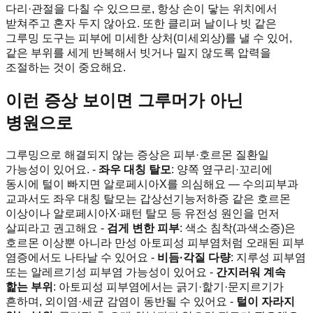
다리·관절을 다칠 수 있으므로, 항상 손이 닿는 위치에서
받쳐주고 혼자 두지 않아요. 또한 클리퍼 날이나 빗 같은
그루밍 도구는 피부에 미세한 상처(미세외상)를 낼 수 있어,
같은 부위를 세게 반복해서 빗거나 밀지 않도록 압력을
조절하는 것이 중요해요.
이런 증상 보이면 그루머가 아닌
병원으로
그루밍으로 해결되지 않는 증상은 피부·호르몬 질환일
가능성이 있어요. -
좌우 대칭 탈모
: 양쪽 옆구리·꼬리에
동시에 털이 빠지면 알로페시아X를 의심해요 — 수의피부과
교과서도 좌우 대칭 탈모는 갑상선기능저하증 같은 호르몬
이상이나 알로페시아X·패턴 탈모 등 유전성 원인을 먼저
살피라고 권고해요 -
검게 변한 피부
: 색소 침착(과색소증)은
호르몬 이상뿐 아니라 만성 아토피성 피부염처럼 오래된 피부
염증에서도 나타날 수 있어요 -
비듬·각질 다량
: 지루성 피부염
또는 알레르기성 피부염 가능성이 있어요 -
간지러워 계속
핥는 부위
: 아토피성 피부염에서는 긁기·핥기·문지르기가
흔하며, 외이염·세균 감염이 동반될 수 있어요 -
털이 자라지