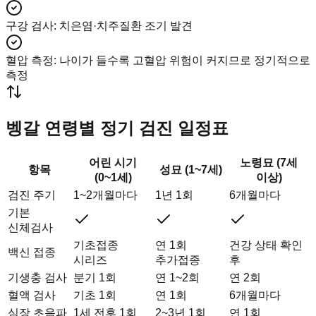
구강 검사
:
치은염·치주질환 조기 발견
혈압 측정
:
나이가 들수록 고혈압 위험이 커지므로 정기적으로
측정
벵갈 연령별 정기 검진 일정표
어린 시기
노령묘 (7세
항목
성묘 (1~7세)
(0~1세)
이상)
검진 주기
1~2개월마다
1년 1회
6개월마다
기본
신체검사
기초접종
연 1회
건강 상태 확인
백신 접종
시리즈
추가접종
후
기생충 검사
분기 1회
연 1~2회
연 2회
혈액 검사
기초 1회
연 1회
6개월마다
심장 초음파
1세 전후 1회
2~3년 1회
연 1회