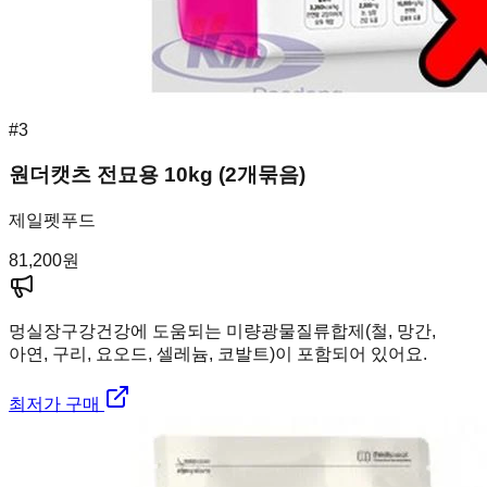
#
3
원더캣츠 전묘용 10kg (2개묶음)
제일펫푸드
81,200
원
멍실장
구강건강에 도움되는 미량광물질류합제(철, 망간,
아연, 구리, 요오드, 셀레늄, 코발트)이 포함되어 있어요.
최저가 구매