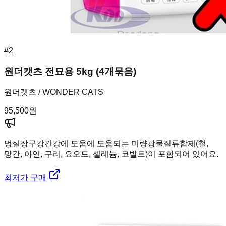
#
2
원더캣츠 전묘용 5kg (4개묶음)
원더캣츠 / WONDER CATS
95,500
원
멍실장
구강건강에 도움에 도움되는 미량광물질류합제(철,
망간, 아연, 구리, 요오드, 셀레늄, 코발트)이 포함되어 있어요.
최저가 구매