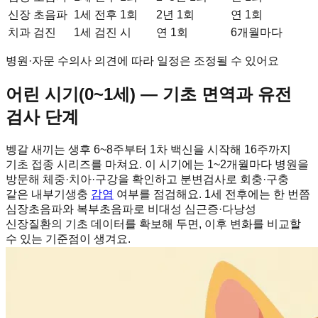
신장 초음파
1세 전후 1회
2년 1회
연 1회
치과 검진
1세 검진 시
연 1회
6개월마다
병원·자문 수의사 의견에 따라 일정은 조정될 수 있어요
어린 시기(0~1세) — 기초 면역과 유전
검사 단계
벵갈 새끼는 생후 6~8주부터 1차 백신을 시작해 16주까지
기초 접종 시리즈를 마쳐요. 이 시기에는 1~2개월마다 병원을
방문해 체중·치아·구강을 확인하고 분변검사로 회충·구충
같은 내부기생충
감염
여부를 점검해요. 1세 전후에는 한 번쯤
심장초음파와 복부초음파로 비대성 심근증·다낭성
신장질환의 기초 데이터를 확보해 두면, 이후 변화를 비교할
수 있는 기준점이 생겨요.