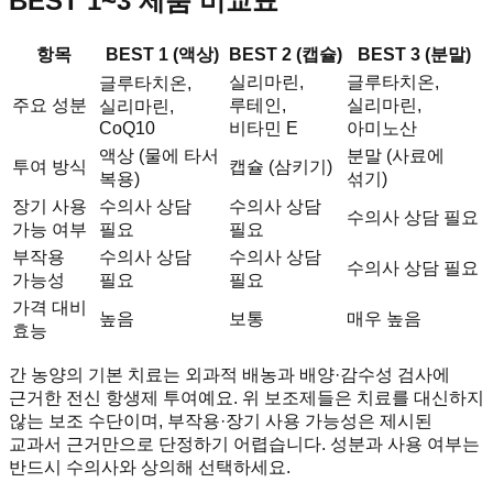
BEST 1~3 제품 비교표
항목
BEST 1 (액상)
BEST 2 (캡슐)
BEST 3 (분말)
실리마린,
글루타치온,
글루타치온,
주요 성분
루테인,
실리마린,
실리마린,
CoQ10
비타민 E
아미노산
액상 (물에 타서
분말 (사료에
투여 방식
캡슐 (삼키기)
복용)
섞기)
장기 사용
수의사 상담
수의사 상담
수의사 상담 필요
가능 여부
필요
필요
부작용
수의사 상담
수의사 상담
수의사 상담 필요
가능성
필요
필요
가격 대비
높음
보통
매우 높음
효능
간 농양의 기본 치료는 외과적 배농과 배양·감수성 검사에
근거한 전신 항생제 투여예요. 위 보조제들은 치료를 대신하지
않는 보조 수단이며, 부작용·장기 사용 가능성은 제시된
교과서 근거만으로 단정하기 어렵습니다. 성분과 사용 여부는
반드시 수의사와 상의해 선택하세요.