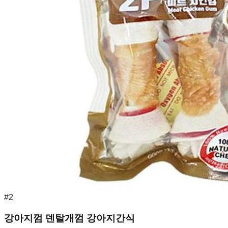
#
2
강아지껌 덴탈개껌 강아지간식