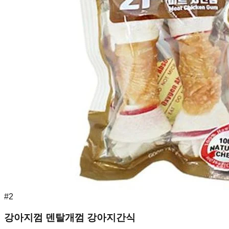
#
2
강아지껌 덴탈개껌 강아지간식