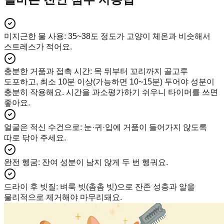
미지근한 물 사용
:
35~38도 정도가 고양이 체온과 비슷해서
스트레스가 적어요.
충분한 거품과 접촉 시간
:
목 뒤부터 꼬리까지 골고루
도포하고, 최소 10분 이상(가능하면 10~15분) 두어야 성분이
충분히 작용해요. 시간을 과소평가하기 쉬우니 타이머를 쓰면
좋아요.
얼굴은 적신 수건으로
:
눈·귀·입에 거품이 들어가지 않도록
따로 닦아 주세요.
완전 헹굼
:
잔여 성분이 남지 않게 두 번 헹궈요.
드라이 후 빗질
:
벼룩 빗(촘촘 빗)으로 잔존 성충과 알을
물리적으로 제거해야 마무리돼요.