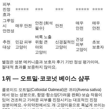
피부
⭐⭐⭐⭐⭐
⭐⭐⭐
⭐⭐⭐
⭐⭐⭐⭐⭐
⭐⭐⭐⭐
진정
효과
그루밍
안전 (희석
매우
매우
시
매우 안전
안전
필수)
안전
안전
안전성
벼룩 노출
건성
추천
민감 피부
위험 큰
신경질적인
초보
피부
대상
고양이
야외
고양이
보호자
고양이
고양이
별점은 성분 메커니즘과 보호자 후기 기반 정성 평가이며,
절대적 효과를 보증하지 않아요.
1위 — 오트밀·코코넛 베이스 샴푸
콜로이드 오트밀(Colloidal Oatmeal)은 귀리(Avena sativa)
에서 얻는 성분으로, 항염·항소양(가려움 완화)·보습 작용이
있어 건조하고 가려운 피부를 진정시키는 대표적인 진정
성분이에요. 수의약전에서도 개·고양이용으로 폭넓게 쓰이는