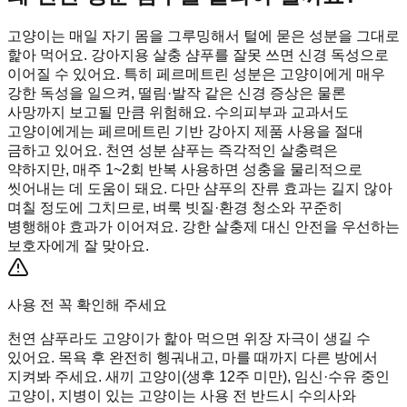
고양이는 매일 자기 몸을 그루밍해서 털에 묻은 성분을 그대로
핥아 먹어요. 강아지용 살충 샴푸를 잘못 쓰면 신경 독성으로
이어질 수 있어요. 특히 페르메트린 성분은 고양이에게 매우
강한 독성을 일으켜, 떨림·발작 같은 신경 증상은 물론
사망까지 보고될 만큼 위험해요. 수의피부과 교과서도
고양이에게는 페르메트린 기반 강아지 제품 사용을 절대
금하고 있어요. 천연 성분 샴푸는 즉각적인 살충력은
약하지만, 매주 1~2회 반복 사용하면 성충을 물리적으로
씻어내는 데 도움이 돼요. 다만 샴푸의 잔류 효과는 길지 않아
며칠 정도에 그치므로, 벼룩 빗질·환경 청소와 꾸준히
병행해야 효과가 이어져요. 강한 살충제 대신 안전을 우선하는
보호자에게 잘 맞아요.
사용 전 꼭 확인해 주세요
천연 샴푸라도 고양이가 핥아 먹으면 위장 자극이 생길 수
있어요. 목욕 후 완전히 헹궈내고, 마를 때까지 다른 방에서
지켜봐 주세요. 새끼 고양이(생후 12주 미만), 임신·수유 중인
고양이, 지병이 있는 고양이는 사용 전 반드시 수의사와