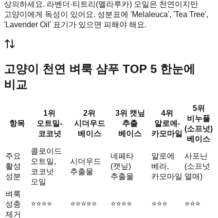
상의하세요. 라벤더·티트리(멜라루카) 오일은 천연이지만
고양이에게 독성이 있어요. 성분표에 'Melaleuca', 'Tea Tree',
'Lavender Oil' 표기가 있으면 피해야 해요.
고양이 천연 벼룩 샴푸 TOP 5 한눈에
비교
5위
1위
2위
3위 캣닢
4위
비누풀
항목
오트밀-
시더우드
추출
알로에-
(소프넛)
코코넛
베이스
베이스
카모마일
베이스
콜로이드
주요
네페타
알로에
사포닌
오트밀,
시더우드
활성
(캣닢)
베라,
(소프넛
코코넛
추출물
성분
추출물
카모마일
열매)
오일
벼룩
⭐⭐⭐⭐
⭐⭐⭐⭐⭐
⭐⭐⭐⭐
⭐⭐⭐
⭐⭐⭐
성충
제거