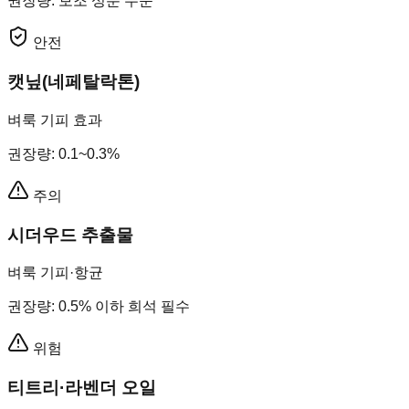
권장량
:
보조 성분 수준
안전
캣닢(네페탈락톤)
벼룩 기피 효과
권장량
:
0.1~0.3%
주의
시더우드 추출물
벼룩 기피·항균
권장량
:
0.5% 이하 희석 필수
위험
티트리·라벤더 오일