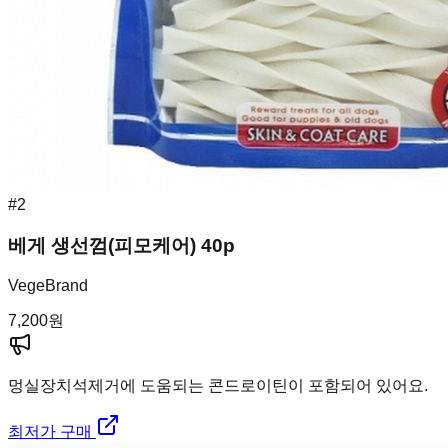
#
2
베게 생선껌(피모케어) 40p
VegeBrand
7,200
원
멍실장
치석제거에 도움되는 콘드로이틴이 포함되어 있어요.
최저가 구매