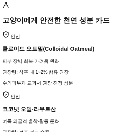
고양이에게 안전한 천연 성분 카드
안전
콜로이드 오트밀(Colloidal Oatmeal)
피부 장벽 회복·가려움 완화
권장량
:
샴푸 내 1~2% 함유 권장
수의피부과 교과서 권장 진정 성분
안전
코코넛 오일·라우르산
벼룩 외골격 흡착·활동 둔화