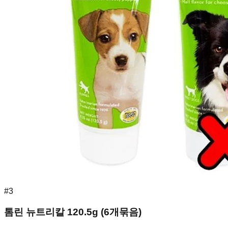
#
3
톰린 뉴트리칼 120.5g (6개묶음)