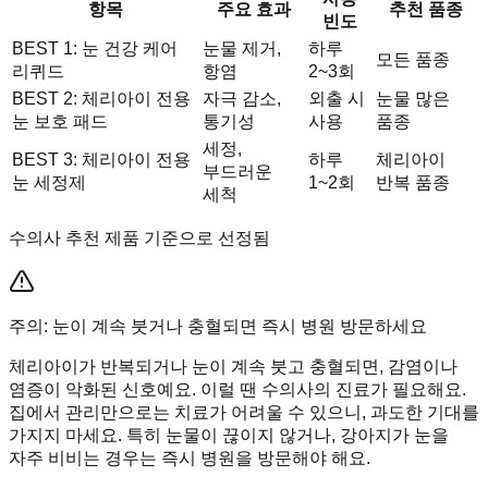
항목
주요 효과
추천 품종
빈도
BEST 1: 눈 건강 케어
눈물 제거,
하루
모든 품종
리퀴드
항염
2~3회
BEST 2: 체리아이 전용
자극 감소,
외출 시
눈물 많은
눈 보호 패드
통기성
사용
품종
세정,
BEST 3: 체리아이 전용
하루
체리아이
부드러운
눈 세정제
1~2회
반복 품종
세척
수의사 추천 제품 기준으로 선정됨
주의: 눈이 계속 붓거나 충혈되면 즉시 병원 방문하세요
체리아이가 반복되거나 눈이 계속 붓고 충혈되면, 감염이나
염증이 악화된 신호예요. 이럴 땐 수의사의 진료가 필요해요.
집에서 관리만으로는 치료가 어려울 수 있으니, 과도한 기대를
가지지 마세요. 특히 눈물이 끊이지 않거나, 강아지가 눈을
자주 비비는 경우는 즉시 병원을 방문해야 해요.