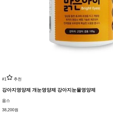
#
1
추천
강아지영양제 개눈영양제 강아지눈물영양제
웁스
38,200
원