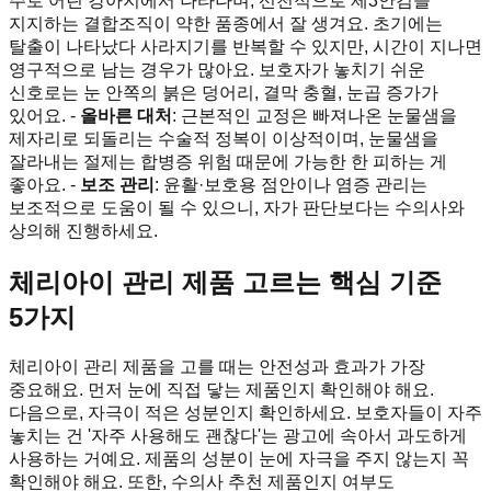
주로 어린 강아지에서 나타나며, 선천적으로 제3안검을
지지하는 결합조직이 약한 품종에서 잘 생겨요. 초기에는
탈출이 나타났다 사라지기를 반복할 수 있지만, 시간이 지나면
영구적으로 남는 경우가 많아요. 보호자가 놓치기 쉬운
신호로는 눈 안쪽의 붉은 덩어리, 결막 충혈, 눈곱 증가가
있어요. -
올바른 대처
: 근본적인 교정은 빠져나온 눈물샘을
제자리로 되돌리는 수술적 정복이 이상적이며, 눈물샘을
잘라내는 절제는 합병증 위험 때문에 가능한 한 피하는 게
좋아요. -
보조 관리
: 윤활·보호용 점안이나 염증 관리는
보조적으로 도움이 될 수 있으니, 자가 판단보다는 수의사와
상의해 진행하세요.
체리아이 관리 제품 고르는 핵심 기준
5가지
체리아이 관리 제품을 고를 때는 안전성과 효과가 가장
중요해요. 먼저 눈에 직접 닿는 제품인지 확인해야 해요.
다음으로, 자극이 적은 성분인지 확인하세요. 보호자들이 자주
놓치는 건 '자주 사용해도 괜찮다'는 광고에 속아서 과도하게
사용하는 거예요. 제품의 성분이 눈에 자극을 주지 않는지 꼭
확인해야 해요. 또한, 수의사 추천 제품인지 여부도