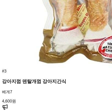
#
3
강아지껌 덴탈개껌 강아지간식
베게7
4,600
원