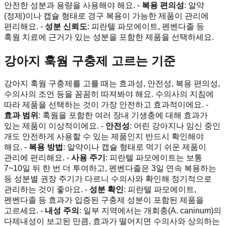
안전한 성분과 용량을 사용해야 해요. -
복용 편의성
: 알약
(정제)이나 캡슐 형태로 경구 복용이 가능한 제품이 관리에
편리해요. -
성분 신뢰도
: 피란텔 파모에이트, 펜벤다졸 등
훅웜 치료에 근거가 있는 성분을 포함한 제품을 선택하세요.
강아지 훅웜 구충제 고르는 기준
강아지 훅웜 구충제를 고를 때는 효과성, 안전성, 복용 편의성,
수의사의 조언 등을 꼼꼼히 따져봐야 해요. 수의사의 지침에
따라 제품을 선택하는 것이 가장 안전하고 효과적이에요. -
효과 범위
: 훅웜을 포함한 여러 장내 기생충에 대해 효과가
있는 제품이 이상적이에요. -
안전성
: 어린 강아지나 임신 중인
개도 안전하게 사용할 수 있는 제품인지 반드시 확인해야
해요. -
복용 방법
: 알약이나 캡슐 형태로 먹기 쉬운 제품이
관리에 편리해요. -
사용 주기
: 피란텔 파모에이트는 보통
7~10일 뒤 한 번 더 투여하고, 펜벤다졸은 3일 연속 복용하는
등 성분별 권장 주기가 다르니 수의사와 확인해 정기적으로
관리하는 것이 좋아요. -
성분 확인
: 피란텔 파모에이트,
펜벤다졸 등 효과가 입증된 구충제 성분이 포함된 제품을
고르세요. -
내성 주의
: 일부 지역에서는 개회충(A. caninum)의
다제내성이 보고된 만큼, 효과가 떨어지면 수의사와 상의하는