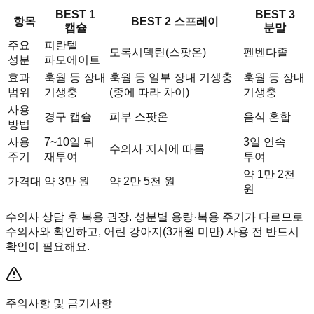
BEST 1
BEST 3
항목
BEST 2 스프레이
캡슐
분말
주요
피란텔
모록시덱틴(스팟온)
펜벤다졸
성분
파모에이트
효과
훅웜 등 장내
훅웜 등 일부 장내 기생충
훅웜 등 장내
범위
기생충
(종에 따라 차이)
기생충
사용
경구 캡슐
피부 스팟온
음식 혼합
방법
사용
7~10일 뒤
3일 연속
수의사 지시에 따름
주기
재투여
투여
약 1만 2천
가격대
약 3만 원
약 2만 5천 원
원
수의사 상담 후 복용 권장. 성분별 용량·복용 주기가 다르므로
수의사와 확인하고, 어린 강아지(3개월 미만) 사용 전 반드시
확인이 필요해요.
주의사항 및 금기사항