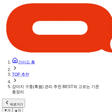
가이드 홈
TOP 추천
강아지 구충(훅웜) 관리 추천 BEST와 고르는 기준
총정리
뒤로가기
▼
가
▲
가