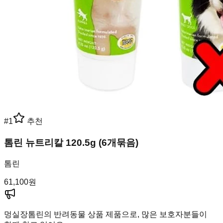
#
1
추천
톰린 뉴트리칼 120.5g (6개묶음)
톰린
61,100
원
멍실장
톰린의 반려동물 상품 제품으로, 많은 보호자분들이