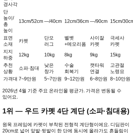
경사각
단
높이/
13cm/52cm
—/40cm
12cm/36cm
—/90cm
15cm/30c
총
높이
표면
단모
벨벳
사이잘
극세사
카펫
소재
러그
+메모리폼
카펫
카펫
지지
12kg
10kg
8kg
9kg
15kg
하중
추천
낮은
수술
캣타워
고관절
소파·침대
상황
창가
회복기
연결
노령묘
가격대
7~9만원
5~7만원
9~12만원
6~8만원
8~10만원
2026년 4월 기준 주요 온라인몰 평균가. 가격은 변동될 수
있어요.
1위 — 우드 카펫 4단 계단 (소파·침대용)
원목 프레임에 카펫이 부착된 전형적 계단형이에요. 디딤판이
20cm로 넓어 앞발·뒷발이 한 단에 동시에 올라가도 흔들림이