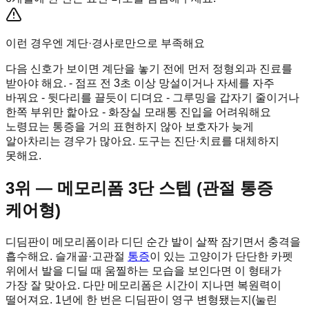
이런 경우엔 계단·경사로만으로 부족해요
다음 신호가 보이면 계단을 놓기 전에 먼저 정형외과 진료를
받아야 해요. - 점프 전 3초 이상 망설이거나 자세를 자주
바꿔요 - 뒷다리를 끌듯이 디뎌요 - 그루밍을 갑자기 줄이거나
한쪽 부위만 핥아요 - 화장실 모래통 진입을 어려워해요
노령묘는 통증을 거의 표현하지 않아 보호자가 늦게
알아차리는 경우가 많아요. 도구는 진단·치료를 대체하지
못해요.
3위 — 메모리폼 3단 스텝 (관절 통증
케어형)
디딤판이 메모리폼이라 디딘 순간 발이 살짝 잠기면서 충격을
흡수해요. 슬개골·고관절
통증
이 있는 고양이가 단단한 카펫
위에서 발을 디딜 때 움찔하는 모습을 보인다면 이 형태가
가장 잘 맞아요. 다만 메모리폼은 시간이 지나면 복원력이
떨어져요. 1년에 한 번은 디딤판이 영구 변형됐는지(눌린