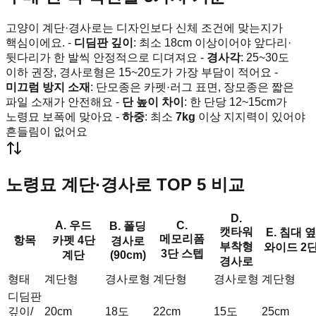
고양이 계단·경사로는 디자인보다 신체 조건에 맞는지가
핵심이에요. -
디딤판 깊이
: 최소 18cm 이상이어야 앞다리·
뒷다리가 한 발씩 안정적으로 디뎌져요 -
경사각
: 25~30도
이하 권장, 경사로형은 15~20도가 가장 부담이 적어요 -
미끄럼 방지 소재
: 단모종은 카펫·러그 표면, 장모종은 짧은
파일 소재가 안전해요 -
단 높이 차이
: 한 단당 12~15cm가
노령묘 보폭에 맞아요 -
하중
: 최소
7kg
이상 지지력이 있어야
흔들림이 없어요
노령묘 계단·경사로 TOP 5 비교
D.
A. 우드
C.
B. 폴딩
캣타워
E. 침대 옆
메모리폼
항목
카펫 4단
경사로
부착형
와이드 2
3단 스텝
계단
(90cm)
경사로
형태
계단형
경사로형
계단형
경사로형
계단형
디딤판
깊이/
20cm
18도
22cm
15도
25cm